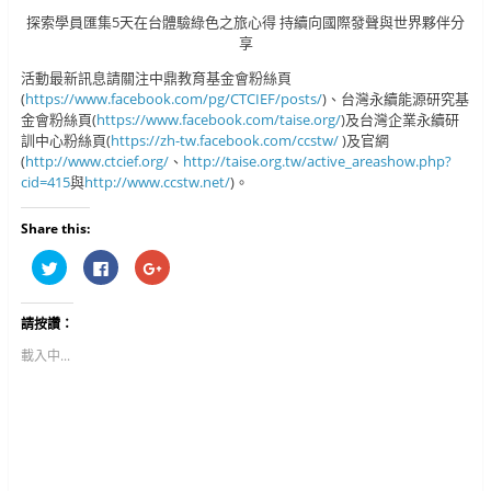
探索學員匯集5天在台體驗綠色之旅心得 持續向國際發聲與世界夥伴分
享
活動最新訊息請關注中鼎教育基金會粉絲頁
(
https://www.facebook.com/pg/CTCIEF/posts/
)、台灣永續能源研究基
金會粉絲頁(
https://www.facebook.com/taise.org/
)及台灣企業永續研
訓中心粉絲頁(
https://zh-tw.facebook.com/ccstw/
)及官網
(
http://www.ctcief.org/
、
http://taise.org.tw/active_areashow.php?
cid=415
與
http://www.ccstw.net/
)。
Share this:
分
按
按
享
一
一
到
下
下
T
以
以
w
分
分
請按讚：
i
享
享
t
至
到
t
F
G
載入中...
e
a
o
r
c
o
(
e
g
在
b
l
新
o
e
視
o
+
窗
k
(
中
(
在
開
在
新
啟
新
視