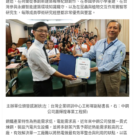
建造、在荷蘭從事創新建築報導紀錄創作、在泰國參與小學重建、在台
灣參與永續智能建築環境知識職守、以及在昆蟲與植物交互作用實驗等
研究生，每隊成員學術研究經歷都非常優秀與豐富。
主辦單位頒發感謝狀(左：台灣企業研訓中心王彬墀副秘書長，右：中鋼
公司蕭輝煌專業工程師)
鋼鐵產業特性為熱能需求低，電能需求高，近年來中鋼公司發展一貫式
煉鋼，裝設汽電共生設備，並將多餘蒸汽售予鄰近熱能需求較高的工
廠，有效解決單一工廠難以將熱電做最有效率整合與利用的缺點，以區