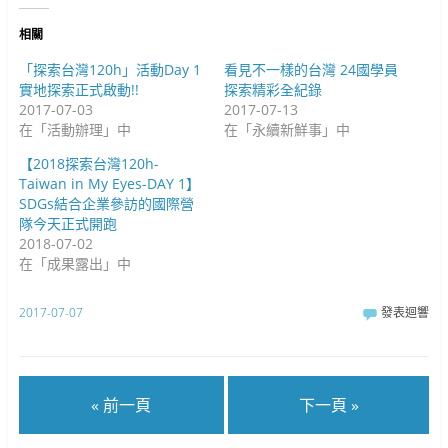
)
視
窗
窗
中
中
開
相關
開
啟
啟
)
)
「探索台灣120h」活動Day 1
看見不一樣的台灣 24國學員
實地探索正式啟動!!
探索精彩全紀錄
2017-07-03
2017-07-13
在「活動辦理」中
在「永續新鮮事」中
【2018探索台灣120h-
Taiwan in My Eyes-DAY 1】
SDGs結合企業參訪的國際營
隊今天正式開跑
2018-07-02
在「成果露出」中
2017-07-07
發表迴響
« 前一頁
下一頁 »