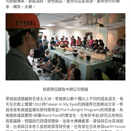
司經驗傳承、節能減排、綠色鋼品、整合社區能資源、產學合作的傳
承、轉型、永續。
探索隊伍聽取中鋼公司簡報
學員組成國籍跨全球五大洲，學員將以數十種以上不同的語系語言，每
天在社群上實踐120小時Taiwan in My Eyes的跨國界社群網站分享。學
員背景有美國富爾布萊特獎學金(The Fulbright Program)的得獎者、有
美國參議員蘭德•保羅(Rand Paul)的實習生，也有許多如:研究瓜地馬拉
貧窮議題、德國與巴西環保關係、加拿大傳播產業、東協與亞太區域經
濟、台灣與日本老人長照政策等研究者，也有曾在日本參與earth house