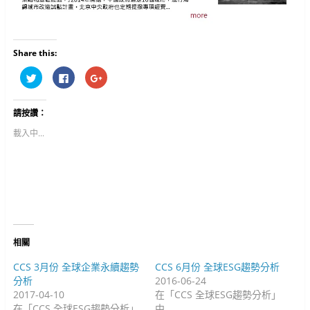
Share this:
分
按
按
享
一
一
到
下
下
T
以
以
w
分
分
請按讚：
i
享
享
t
至
到
t
F
G
載入中...
e
a
o
r
c
o
(
e
g
在
b
l
新
o
e
視
o
+
窗
k
(
中
(
在
開
在
新
啟
新
視
)
視
窗
窗
中
中
開
相關
開
啟
啟
)
)
CCS 3月份 全球企業永續趨勢
CCS 6月份 全球ESG趨勢分析
分析
2016-06-24
2017-04-10
在「CCS 全球ESG趨勢分析」
在「CCS 全球ESG趨勢分析」
中