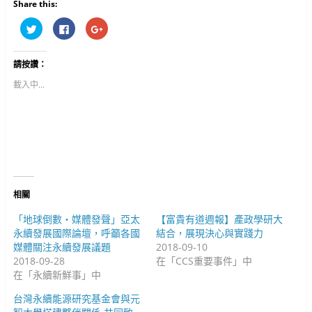
Share this:
分
按
按
享
一
一
到
下
下
T
以
以
w
分
分
請按讚：
i
享
享
t
至
到
t
F
G
載入中...
e
a
o
r
c
o
(
e
g
在
b
l
新
o
e
視
o
+
窗
k
(
中
(
在
開
在
新
啟
新
視
)
視
窗
窗
中
中
開
相關
開
啟
啟
)
)
「地球倒數‧媒體發聲」亞太
【富貴有道週報】產政學研大
永續發展國際論壇，呼籲各國
結合，展現決心與實踐力
媒體關注永續發展議題
2018-09-10
2018-09-28
在「CCS重要事件」中
在「永續新鮮事」中
台灣永續能源研究基金會與元