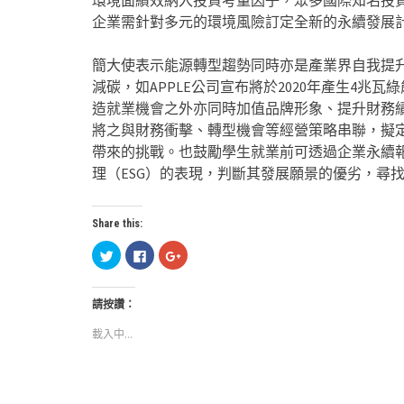
環境面績效納入投資考量因子，眾多國際知名投
企業需針對多元的環境風險訂定全新的永續發展
簡大使表示能源轉型趨勢同時亦是產業界自我提
減碳，如APPLE公司宣布將於2020年產生4兆
造就業機會之外亦同時加值品牌形象、提升財務
將之與財務衝擊、轉型機會等經營策略串聯，擬
帶來的挑戰。也鼓勵學生就業前可透過企業永續報告書
理（ESG）的表現，判斷其發展願景的優劣，尋
Share this:
分
按
按
享
一
一
到
下
下
Twitter(在
以
以
新
分
分
請按讚：
視
享
享
窗
至
到
中
Facebook(在
Google+
載入中...
開
新
(在
啟)
視
新
窗
視
中
窗
開
中
啟)
開
啟)