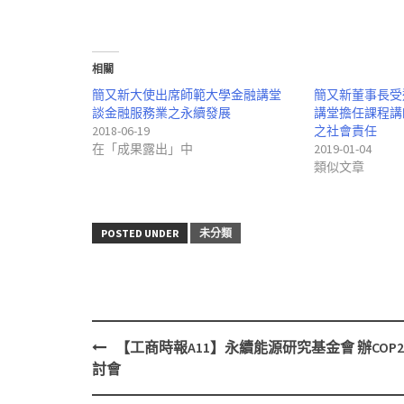
相關
簡又新大使出席師範大學金融講堂
簡又新董事長受
談金融服務業之永續發展
講堂擔任課程講
2018-06-19
之社會責任
在「成果露出」中
2019-01-04
類似文章
POSTED UNDER
未分類
【工商時報A11】永續能源研究基金會 辦COP2
Post
討會
navigation