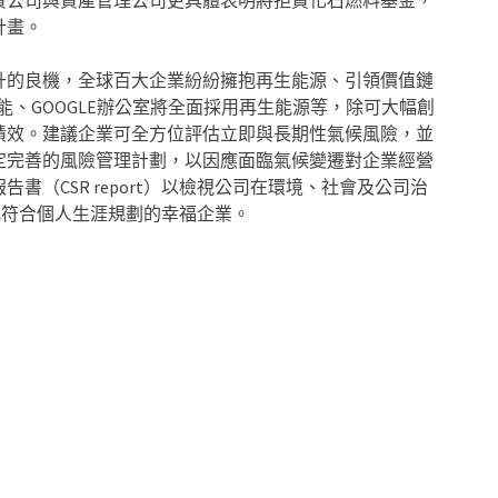
資公司與資產管理公司更具體表明將拒買化石燃料基金，
計畫。
升的良機，全球百大企業紛紛擁抱再生能源、引領價值鏈
瓦綠能、GOOGLE辦公室將全面採用再生能源等，除可大幅創
績效。建議企業可全方位評估立即與長期性氣候風險，並
定完善的風險管理計劃，以因應面臨氣候變遷對企業經營
（CSR report）以檢視公司在環境、社會及公司治
找符合個人生涯規劃的幸福企業。