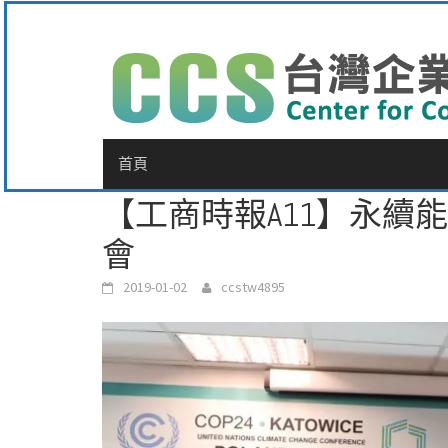
Skip
to
content
首頁
【工商時報A11】永續能
會
2019-01-02
ccstw4895