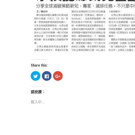
Share this:
分
按
按
享
一
一
到
下
下
Twitter(在
以
以
新
分
分
請按讚：
視
享
享
窗
至
到
中
Facebook(在
Google+
載入中...
開
新
(在
啟)
視
新
窗
視
中
窗
開
中
啟)
開
啟)