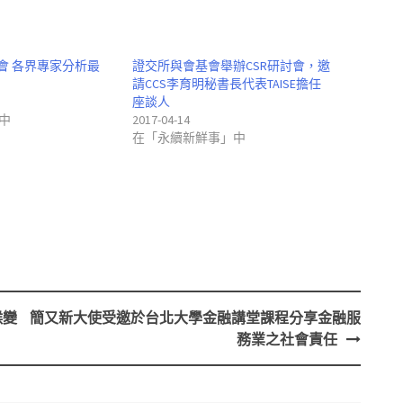
討會 各界專家分析最
證交所與會基會舉辦CSR研討會，邀
請CCS李育明秘書長代表TAISE擔任
座談人
中
2017-04-14
在「永續新鮮事」中
候變
簡又新大使受邀於台北大學金融講堂課程分享金融服
務業之社會責任