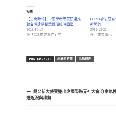
相關
【工商時報】12國學者專家研議推
COP24會後研
動台灣建構智慧循環經濟園區
新局勢
2018-10-19
2018-12-21
在「CCS重要事件」中
在「成果露出」
POSTED UNDER
永續新鮮事
活動辦理
簡又新大使受邀出席國際聯青社大會 分享氣
Post
遷近況與趨勢
navigation