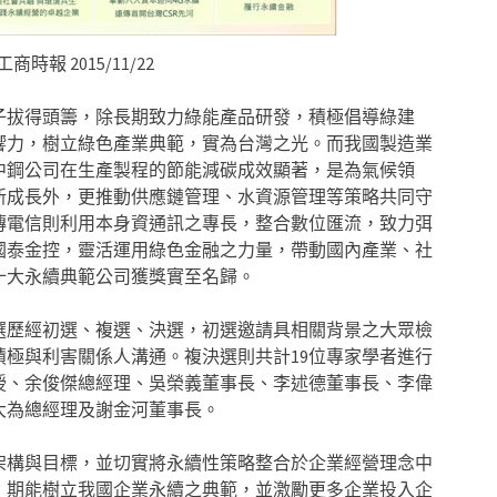
時報 2015/11/22
子拔得頭籌，除長期致力綠能產品研發，積極倡導綠建
響力，樹立綠色產業典範，實為台灣之光。而我國製造業
中鋼公司在生產製程的節能減碳成效顯著，是為氣候領
新成長外，更推動供應鏈管理、水資源管理等策略共同守
傳電信則利用本身資通訊之專長，整合數位匯流，致力弭
國泰金控，靈活運用綠色金融之力量，帶動國內產業、社
十大永續典範公司獲獎實至名歸。
選歷經初選、複選、決選，初選邀請具相關背景之大眾檢
極與利害關係人溝通。複決選則共計19位專家學者進行
授、余俊傑總經理、吳榮義董事長、李述德董事長、李偉
大為總經理及謝金河董事長。
架構與目標，並切實將永續性策略整合於企業經營理念中
，期能樹立我國企業永續之典範，並激勵更多企業投入企