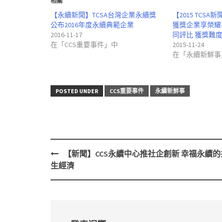
相關
【永續新聞】TCSA台灣企業永續獎
【2015 TCS
公布2016年度永續典範企業
獲獎企業享榮耀
2016-11-17
同評比 獲獎難
在「CCS重要事件」中
2015-11-24
在「永續新鮮事
POSTED UNDER
CCS重要事件
永續新鮮事
【新聞】CCS永續中心推社企創新 幸福永續的
Post
生經濟
navigation