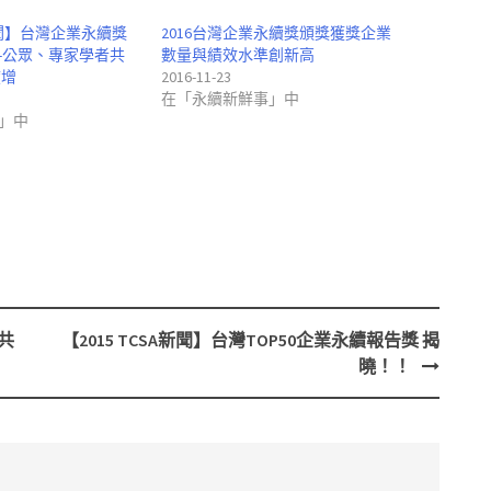
A新聞】台灣企業永續獎
2016台灣企業永續獎頒獎獲獎企業
-公眾、專家學者共
數量與績效水準創新高
度增
2016-11-23
在「永續新鮮事」中
」中
共
【2015 TCSA新聞】台灣TOP50企業永續報告獎 揭
曉！！