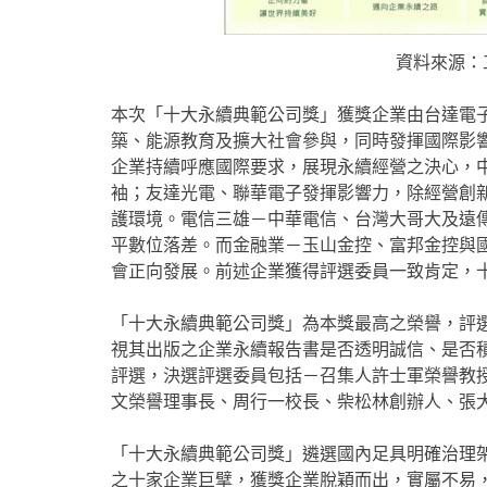
資料來源：工商
本次「十大永續典範公司獎」獲獎企業由台達電
築、能源教育及擴大社會參與，同時發揮國際影
企業持續呼應國際要求，展現永續經營之決心，
袖；友達光電、聯華電子發揮影響力，除經營創
護環境。電信三雄－中華電信、台灣大哥大及遠
平數位落差。而金融業－玉山金控、富邦金控與
會正向發展。前述企業獲得評選委員一致肯定，
「十大永續典範公司獎」為本獎最高之榮譽，評
視其出版之企業永續報告書是否透明誠信、是否積
評選，決選評選委員包括－召集人許士軍榮譽教
文榮譽理事長、周行一校長、柴松林創辦人、張
「十大永續典範公司獎」遴選國內足具明確治理
之十家企業巨擘，獲獎企業脫穎而出，實屬不易