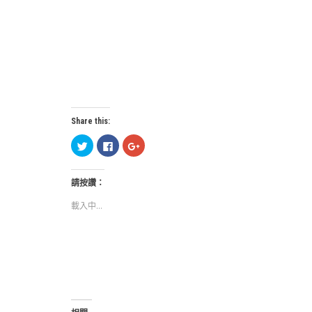
Share this:
分
按
按
享
一
一
到
下
下
Twitter(在
以
以
新
分
分
請按讚：
視
享
享
窗
至
到
中
Facebook(在
Google+
載入中...
開
新
(在
啟)
視
新
窗
視
中
窗
開
中
啟)
開
啟)