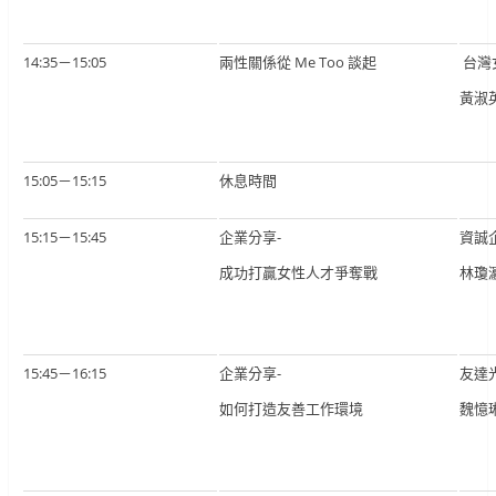
14:35－15:05
兩性關係從 Me Too 談起
台灣
黃淑
15:05－15:15
休息時間
15:15－15:45
企業分享-
資誠
成功打贏女性人才爭奪戰
林瓊
15:45－16:15
企業分享-
友達
如何打造友善工作環境
魏憶