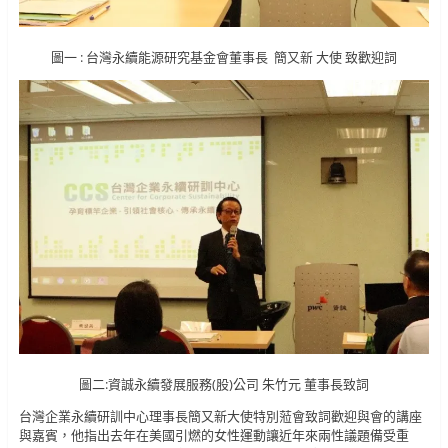
圖一 : 台灣永續能源研究基金會董事長 簡又新 大使 致歡迎詞
圖二:資誠永續發展服務(股)公司 朱竹元 董事長致詞
台灣企業永續研訓中心理事長簡又新大使特別蒞會致詞歡迎與會的講座
與嘉賓，他指出去年在美國引燃的女性運動讓近年來兩性議題備受重