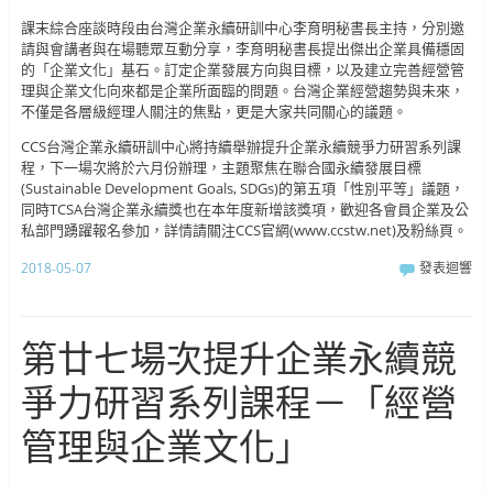
課末綜合座談時段由台灣企業永續研訓中心李育明秘書長主持，分別邀
請與會講者與在場聽眾互動分享，李育明秘書長提出傑出企業具備穩固
的「企業文化」基石。訂定企業發展方向與目標，以及建立完善經營管
理與企業文化向來都是企業所面臨的問題。台灣企業經營趨勢與未來，
不僅是各層級經理人關注的焦點，更是大家共同關心的議題。
CCS台灣企業永續研訓中心將持續舉辦提升企業永續競爭力研習系列課
程，下一場次將於六月份辦理，主題聚焦在聯合國永續發展目標
(Sustainable Development Goals, SDGs)的第五項「性別平等」議題，
同時TCSA台灣企業永續獎也在本年度新增該獎項，歡迎各會員企業及公
私部門踴躍報名參加，詳情請關注CCS官網(www.ccstw.net)及粉絲頁。
2018-05-07
發表迴響
第廿七場次提升企業永續競
爭力研習系列課程－「經營
管理與企業文化」