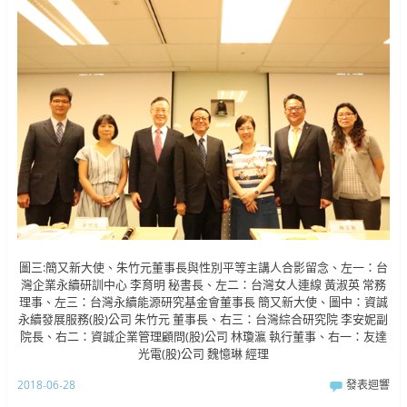
圖三:簡又新大使、朱竹元董事長與性別平等主講人合影留念、左一：台
灣企業永續研訓中心 李育明 秘書長、左二：台灣女人連線 黃淑英 常務
理事、左三：台灣永續能源研究基金會董事長 簡又新大使、圖中：資誠
永續發展服務(股)公司 朱竹元 董事長、右三：台灣綜合研究院 李安妮副
院長、右二：資誠企業管理顧問(股)公司 林瓊瀛 執行董事、右一：友達
光電(股)公司 魏憶琳 經理
2018-06-28
發表迴響