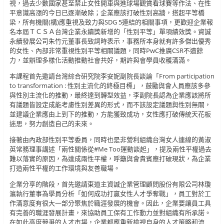
視，過去少數國家甚至禁止女性開車與進球場觀賞看球賽等作法、在性
平意識高漲的今日已逐漸破除；企業應該打破性別高牆，搭起平等橋
梁，所有機關(構)應重視及致力與SDG 5連結的相關事項，更歡迎企業報
名本屆ＴＣＳＡ台灣企業永續獎新增的「性別平等」單項績效獎。資誠
永續發展公司朱竹元董事長致詞時表示，事務所本身就有許多傑出優秀
的女性、內部非常重視性別平等相關議題，同時PwC推廣CSR不遺餘
力，並辦理多樣化活動推動社會共好，期許與會學員收穫滿滿。
本課程首先邀請台灣綜合研究院李安妮副院長談論「From participation
to transformation : 性別主流化的終極目標」，鼓勵與會人員應該多參
與性別主流化的推動，最終達到轉型效益，李副院長認為企業應該將所
有議題皆設定成能考慮性別差異的形式，而不該設定議題與性別無關，
並建議企業應由上到下的推動，方能獲致成功，女性應打破傳統天花板
迷思，努力創造自己的未來。
接著由內政部性別平等委員，同時也是非營利組織台灣女人連線的黃淑
英常務理事講述「兩性關係從#Me Too運動談起」，提及兩性平權過去
難以落實的原因，為達成兩性平權，呼籲與會貴賓應打破現狀，為企業
打造兩性平權的工作環境與友善職場。
企業分享的階段，首先邀請東道主資誠企業管理顧問股份有限公司林瓊
瀛執行董事為學員分析「如何成功打贏女性人才爭奪戰」，員工對於工
作滿意度有很大一部分聚焦於職涯發展的機會。因此，企業要讓員工具
有完善的職涯發展計畫，來協助員工保有工作動力並對組織有所承諾。
在如此高度競爭的人才市場，企業都應重新檢視自身的人才策略和流