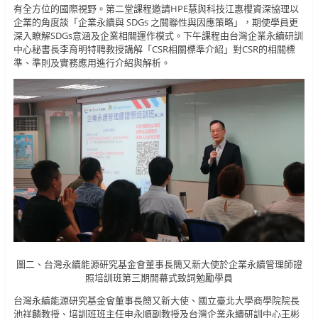
有全方位的國際視野。第二堂課程邀請HPE慧與科技江惠櫻資深協理以
企業的角度談「企業永續與 SDGs 之關聯性與因應策略」，期使學員更
深入瞭解SDGs意涵及企業相關運作模式。下午課程由台灣企業永續研訓
中心秘書長李育明特聘教授講解「CSR相關標準介紹」對CSR的相關標
準、準則及實務應用進行介紹與解析。
圖二、台灣永續能源研究基金會董事長簡又新大使於企業永續管理師證
照培訓班第三期開幕式致詞勉勵學員
台灣永續能源研究基金會董事長簡又新大使、國立臺北大學商學院院長
池祥麟教授、培訓班班主任申永順副教授及台灣企業永續研訓中心王彬