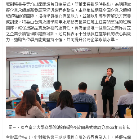
墀副秘書長等均出席開課首日始業式，簡董事長致詞時指出，為明確掌
握企業永續最新發展現況與課程完整性，主辦單位網羅全國企業永續領
域超強師資團隊，培植學員核心專業能力，並輔以引導學習解決方案養
成訓練，特委由台灣永續學院申永順秘書長兼任班主任帶領堅強的班務
團隊，確保授課品質及課程的連貫性，實為全國唯一且廣受企業界肯定
之企業永續管理師證照培訓。池院長表示十分感佩在座學員的決心與毅
力，勉勵各位學員能夠堅持不懈，共同提升台灣企業永續水準。
圖三、國立臺北大學商學院池祥麟院長於開幕式致詞分享csr相關新知
主辦單位指出，針對報名第三期期課程向隅的各界專業人士，將優先保