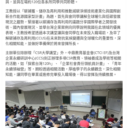
與，並與在場約120位各系所同學共同聆聽。
王教授以「碳捕獲、儲存及再利用和推動減碳淨煤技術產業化與國際創
新合作能源國家型計畫」為題，首先與會同學講解全球暖化與低碳發展
現況之趨勢，緊接著以碳捕存及再利用的議題分享國際學者之開發技
術、國內發展現況、並舉台灣企業案例向同學說明我國在此領域的優異
表現。王教授希望透過本次講堂讓與會同學在未來投入職場前，及早了
解碳捕存及再利用(CCUS)在未來對抗氣候變遷與全球暖化的重要性，深
化相關知能，並做好準備俾於將來發揮所長。
主辦單位除辦理「CSR大學講堂」外，中鼎教育基金會(CTCI EF)及台灣
企業永續研訓中心(CCS)刻正辦理多項CSR教育、領袖養成及學術等相關
的活動，如「探索台灣120h」、「企業社會責任領航員計畫」、「青年
永續領袖營」等，期盼透過相關活動，厚植學子的永續觀念，深化相關
知能，讓同學在畢業或進修完畢投入職場後，得以發揮及持續推展。