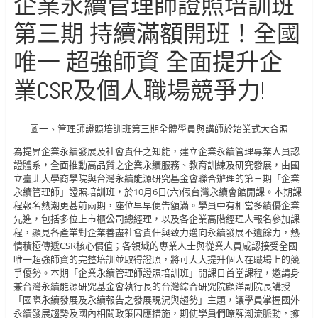
企業永續管理師證照培訓班
第三期 持續滿額開班！全國
唯一 超強師資 全面提升企
業CSR及個人職場競爭力!
圖一、管理師證照培訓班第三期全體學員與講師於始業式大合照
為提昇企業永續發展及社會責任之知能，建立企業永續管理專業人員認
證體系，全面推動高品質之企業永續服務、教育訓練及研究發展，由國
立臺北大學商學院與台灣永續能源研究基金會聯合辦理的第三期「企業
永續管理師」證照培訓班，於10月6日(六)假台灣永續會館開課。本期課
程報名熱潮更甚前兩期，座位早早便告額滿。學員中有相當多績優企業
先進，包括多位上市櫃公司總經理，以及各企業高階經理人報名參加課
程，顯見各產業對企業善盡社會責任與致力邁向永續發展不遺餘力，熱
情積極傳遞CSR核心價值；各領域的專業人士與從業人員咸認接受全國
唯一超強師資的完整培訓並取得證照，將可大大提升個人在職場上的競
爭優勢。本期「企業永續管理師證照培訓班」開課日首堂課程，邀請身
兼台灣永續能源研究基金會執行長的台灣綜合研究院顧洋副院長講授
「國際永續發展及永續報告之發展現況與趨勢」主題，讓學員掌握國外
永續發展趨勢及國內相關政策因應措施，期使學員們瞭解潮流脈動，擁