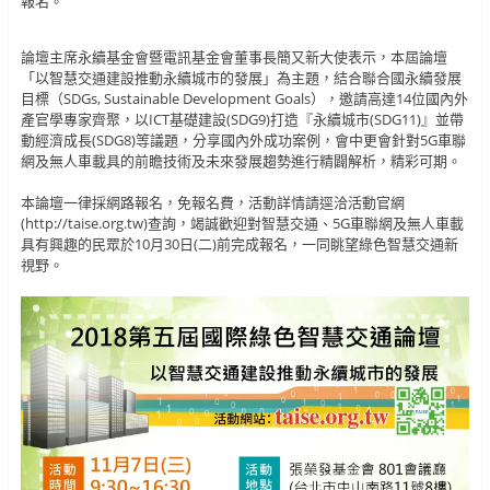
報名。
論壇主席永續基金會暨電訊基金會董事長簡又新大使表示，本屆論壇
「以智慧交通建設推動永續城市的發展」為主題，結合聯合國永續發展
目標（SDGs, Sustainable Development Goals），邀請高達14位國內外
產官學專家齊聚，以ICT基礎建設(SDG9)打造『永續城市(SDG11)』並帶
動經濟成長(SDG8)等議題，分享國內外成功案例，會中更會針對5G車聯
網及無人車載具的前瞻技術及未來發展趨勢進行精闢解析，精彩可期。
本論壇一律採網路報名，免報名費，活動詳情請逕洽活動官網
(http://taise.org.tw)查詢，竭誠歡迎對智慧交通、5G車聯網及無人車載
具有興趣的民眾於10月30日(二)前完成報名，一同眺望綠色智慧交通新
視野。