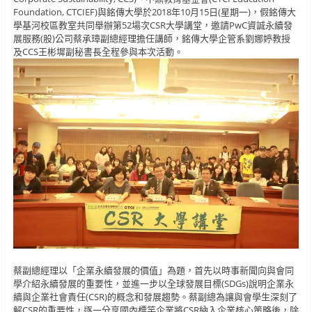
Foundation, CTCIEF)與銘傳大學於2018年10月15日(星期一)，假銘傳大
學基河校區教室共同舉辦第52場次CSR大學講堂，邀請PwC資誠永續發
展服務(股)公司蔡承璋副總經理擔任講師，銘傳大學企管系劉娜婷教授
及CCS王彬墀副秘書長全程參與本次活動。
蔡副總經理以「企業永續發展的價值」為題，首先以時事新聞向與會同
學介紹永續發展的重要性，並進一步以全球發展目標(SDGs)說明企業永
續與企業社會責任(CSR)的概念和發展趨勢。蔡副總為讓與會學生深刻了
解CSR的重要性，逐一分享國內標竿企業將CSR納入企業核心策略後，除