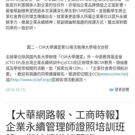
能提升利害關係人對企業的信任外，亦增加企業品牌價值之正面影響。
最後蔡副總希望透過本次演講深化學生對CSR的認知，並鼓勵學生將企
業社會責任的理念傳播出去，就業後更能導入所屬企業單位以提升永續
競爭力、推展企業永續精神；蔡副總幽默風趣的授課方式，獲出席聆聽
同學的一致好評。
圖二、CSR大學講堂第52場次銘傳大學場次合照
主辦單位除與國內各大學辦理「CSR大學講堂」外，中鼎教育基金會
(CTCI EF)及台灣企業永續研訓中心(CCS)刻正辦理多項CSR教育、領袖養
成及學術等相關的活動，如「探索台灣120h」、「企業社會責任領航計
畫」，歡迎有興趣的同學踴躍報名，敬請密切關注CCS(
www.ccstw.net
)
或(
http://www.ctcief.org/
)官網各項活動資訊。
2018-10-15
發表迴響
【大華網路報、工商時報】
企業永續管理師證照培訓班