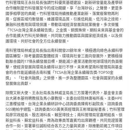
竹科管理局王永壯局長強調竹科優質基礎建設、創新研發量能及產學研
合作機制是竹科發展至今的成功關鍵，享「台灣矽谷」之聲譽，更是多
國爭相學習的典範。竹科管理局持續推動產業創新、落實廢棄物再利
用、促進區域均衡發展、維護環境品質、引進低耗能、低污染之技術，
兼融科技應用與環境保護，帶動區域經濟發展與就業機會，多次榮獲
「TCSA台灣企業永續報告獎」之金獎、銅獎殊榮。期盼未來與基金會的
合作能擴大竹科光榮傳統，共同致力推動園區與國家經濟成長，以及保
護環境、共好社會的全方位永續發展。
南科管理局林威呈局長指出南科開發20餘年來，積極邁向綠色永續科學
園區轉型，除考量園區整體經濟、環境與社會三面向發展外，更積極接
軌聯合國的17項永續發展目標，期能減少產業活動對地球環境的負面衝
擊，使經濟發展與環境永續得以並行不悖。未來希望南科管理局與基金
會的合作能延續過去南科獲「TCSA台灣企業永續報告獎-TOP50金
獎」、「社會共融獎」之榮譽，進一步為整體園區、社會與國家的永續
發展做出貢獻。
除簡又新大使、王永壯局長及林威呈局長三方簽署代表外，基金會主委
台大蔣本基特聘教授及馬小康教授、主委台綜院林唐裕所長、主委HPE
江惠櫻協理、台灣企業永續研訓中心諮詢委員陳宥杉副院長、諮詢委員
SGS鮑柏宇總監、諮詢委員SGS黃美英經理與王彬墀副秘書長；竹科管理
局廖宗政組長、殷志鴻科長、賴昱璋技士；南科管理局官嘉明組長、徐
新益科長、蘇宏益科長、周為政專員等嘉賓均出席觀禮，共同見證簽署
合作一刻。簽署單位誠盼結合各方之力量與資源，除推動前揭工作項目