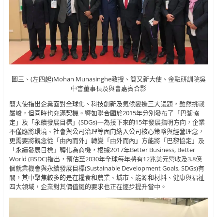
圖三、(左四起)Mohan Munasinghe教授、簡又新大使、金融研訓院吳
中書董事長及與會嘉賓合影
簡大使指出企業面對全球化、科技創新及氣候變遷三大議題，雖然挑戰
嚴峻，但同時也充滿契機。譬如聯合國於2015年分別發布了「巴黎協
定」及「永續發展目標」(SDGs)—為接下來的15年發展指明方向，企業
不僅應將環境、社會與公司治理等面向納入公司核心策略與經營理念，
更需要將觀念從「由內而外」轉變「由外而內」方能將「巴黎協定」及
「永續發展目標」轉化為商機，根據2017年Better Business, Better
World (BSDC)指出，預估至2030年全球每年將有12兆美元營收及3.8億
個就業機會與永續發展目標(Sustainable Development Goals, SDGs)有
關，其中聚焦較多的是在糧食和農業、城市、能源和材料、健康與福祉
四大領域，企業對其價值鏈的要求也正在逐步提升當中。