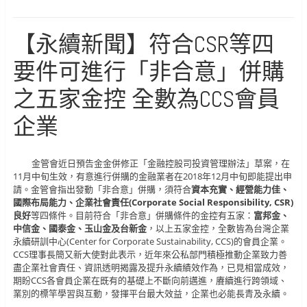
【永續新聞】符合CSR等四
要件可進行「非合意」併購
之五家金控 全數為CCS會員
企業
金管會近日預告金金併修正「金融控股司投資管理辦法」草案，在
11月中旬生效，有意進行併購的金融業者在2018年12月中旬即能提出申
請。金管會指出發動「非合意」併購，須符合
資本充實、經營能力佳、
國際布局能力、企業社會責任(Corporate Social Responsibility, CSR)
良好
等四條件。目前符合「非合意」併購條件的金控有五家：
富邦金、
中信金、國泰金、玉山金及台新金
，以上五家金控，全數皆為台灣企業
永續研訓中心(Center for Corporate Sustainability, CCS)的會員企業。
CCS理事長簡又新大使對此表示，近年來公私部門積極推動企業致力善
盡企業社會責任、資訊透明揭露及提升永續績效作為，已見相當成效，
期盼CCS各會員企業在既有的基礎上不斷向前邁進，賡續進行跨領域、
業別的標竿學習與互動，發揮平台最大效益，企業也必能長青及永續。