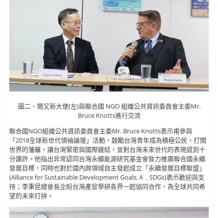
圖二、簡又新大使(左)與聯合國 NGO 組織公共資訊委員會主委Mr.
Bruce Knotts進行交流
聯合國NGO組織公共資訊委員會主委Mr. Bruce Knotts表示甫參與
「2018全球新世代領袖論壇」活動，鼓勵台灣青年成為積極公民，打開
世界的藩籬，讓台灣緊密與國際鏈結，並對台灣未來世代的表現感到十
分讚許。他指出非常認同台灣永續能源研究基金會致力推廣聯合國永續
發展目標，同時也對於國內跨領域自主發起成立「永續發展目標聯盟」
(Alliance for Sustainable Development Goals, A﹒SDGs)表示歡迎與支
持；李秉昆總會長企盼台灣產官學研各界一起協同合作，為全球共同希
望的未來打拼。