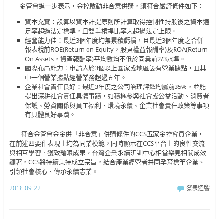
金管會進一步表示，金控啟動非合意併購，須符合嚴謹條件如下：
資本充實：設算以資本計提原則所計算取得控制性持股後之資本適
足率超過法定標準，且雙重槓桿比率未超過法定上限。
經營能力佳：最近3個年度均無累積虧損，且最近3個年度之合併
報表稅前ROE(Return on Equity，股東權益報酬率)及ROA(Return
On Assets，資產報酬率)平均數均不低於同業前2/3水準。
國際布局能力：申請人於3個以上國家或地區設有營業據點，且其
中一個營業據點經營業務超過五年。
企業社會責任良好：最近3年度之公司治理評鑑均屬前35%，並能
提出深耕社會責任具體事蹟，如積極參與社會或公益活動、消費者
保護、勞資關係與員工福利、環境永續、企業社會責任政策等事項
有具體良好事蹟。
符合金管會金金併「非合意」併購條件的CCS五家金控會員企業，
在前述四要件表現上均為同業模範，同時顯示在CCS平台上的良性交流
與相互學習，獲致耀眼成果。台灣企業永續研訓中心相當樂見相關成效
顯著，CCS將持續秉持成立宗旨，結合產業經營者共同孕育標竿企業、
引領社會核心、傳承永續志業。
2018-09-22
發表迴響