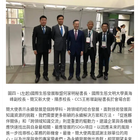
圖四、(左起)國際生態發展聯盟何家明秘書長、國際生態文明大學黃海
峰副校長、簡又新大使、陳彥校長、CCS王彬墀副秘書長於會場合影
簡大使表示永續發展是個跨學科、跨領域的結合發展，面對技術發展與
知識資源的挑戰，我們需要更多新穎的永續解決方案和方法，「促進夥
伴關係」和「跨領域知識交流」則是重要的驅動力。建議企業與各機構
應快速找出與自身最相關、最應發展的SDGs項目，以因應未來的風險，
進一步找尋核心業務的新機會。最後，簡大使再度感謝主辦單位的用
心，以及出席與會的專家學者們，為永續發展做出貢獻，相當期望未來