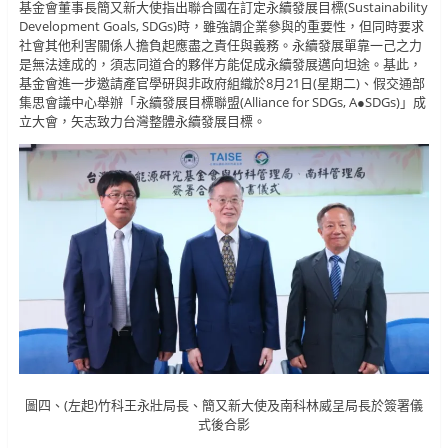
基金會董事長簡又新大使指出聯合國在訂定永續發展目標(Sustainability
Development Goals, SDGs)時，雖強調企業參與的重要性，但同時要求
社會其他利害關係人擔負起應盡之責任與義務。永續發展單靠一己之力
是無法達成的，須志同道合的夥伴方能促成永續發展邁向坦途。基此，
基金會進一步邀請產官學研與非政府組織於8月21日(星期二)、假交通部
集思會議中心舉辦「永續發展目標聯盟(Alliance for SDGs, A●SDGs)」成
立大會，矢志致力台灣整體永續發展目標。
圖四、(左起)竹科王永壯局長、簡又新大使及南科林威呈局長於簽署儀
式後合影