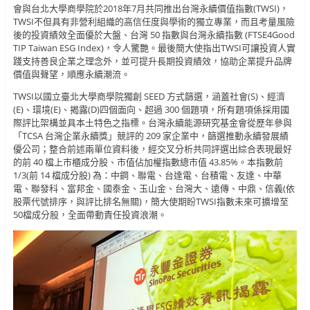
會與台北大學商學院於2018年7月共同推出台灣永續價值指數(TWSI)，
TWSI不但具有非營利組織的高信任度與學術的獨立專業，而且考量風險
後的投資績效全面優於大盤、台灣 50 指數與台灣永續指數 (FTSE4Good
TIP Taiwan ESG Index)，令人驚艷。最後簡大使指出TWSI可讓投資人實
踐支持善良企業之理念外，並可提升長期投資績效，協助企業提升品牌
價值與聲望，順應永續潮流。
TWSI以國立臺北大學商學院獨創 SEED 方式篩選，涵蓋社會(S)、經濟
(E)、環境(E)、揭露(D)四個面向、超過 300 個題項，所有題項係採用國
際評比架構並具本土特色之指標。台灣永續能源研究基金會從歷年參與
「TCSA 台灣企業永續獎」競評的 209 家企業中，篩選推動永續發展績
優公司；整合前述兩單位資料後，經交叉分析共同評選出綜合表現最好
的前 40 檔上市櫃成分股、市值佔加權指數總市值 43.85%。本指數前
1/3(前 14 檔成分股) 為：中鋼、聯電、台達電、台積電、友達、中華
電、聯發科、富邦金、國泰金、玉山金、台灣大、遠傳、中鼎、信義(依
股票代號排序，與評比排名無關)，簡大使期盼TWSI指數未來可擴增至
50檔成分股，全面帶動責任投資浪潮。