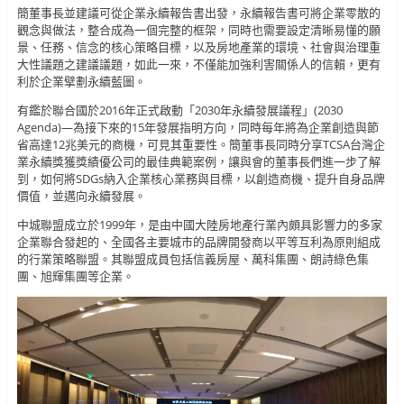
簡董事長並建議可從企業永續報告書出發，永續報告書可將企業零散的
觀念與做法，整合成為一個完整的框架，同時也需要設定清晰易懂的願
景、任務、信念的核心策略目標，以及房地產業的環境、社會與治理重
大性議題之建議議題，如此一來，不僅能加強利害關係人的信賴，更有
利於企業擘劃永續藍圖。
有鑑於聯合國於2016年正式啟動「2030年永續發展議程」(2030
Agenda)—為接下來的15年發展指明方向，同時每年將為企業創造與節
省高達12兆美元的商機，可見其重要性。簡董事長同時分享TCSA台灣企
業永續獎獲獎績優公司的最佳典範案例，讓與會的董事長們進一步了解
到，如何將SDGs納入企業核心業務與目標，以創造商機、提升自身品牌
價值，並邁向永續發展。
中城聯盟成立於1999年，是由中國大陸房地產行業內頗具影響力的多家
企業聯合發起的、全國各主要城市的品牌開發商以平等互利為原則組成
的行業策略聯盟。其聯盟成員包括信義房屋、萬科集團、朗詩綠色集
團、旭輝集團等企業。