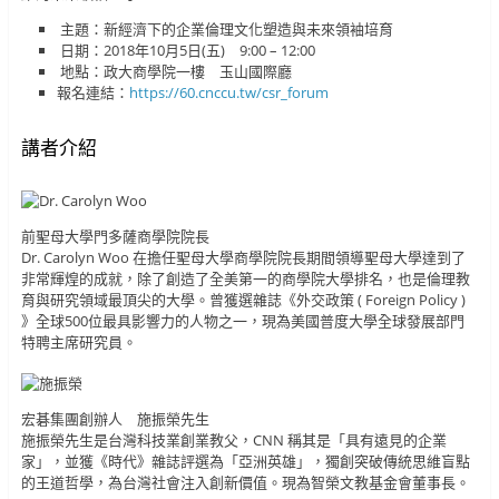
主題：新經濟下的企業倫理文化塑造與未來領袖培育
日期：2018年10月5日(五) 9:00 – 12:00
地點：政大商學院一樓 玉山國際廳
報名連結：
https://60.cnccu.tw/csr_forum
講者介紹
前聖母大學門多薩商學院院長
Dr. Carolyn Woo 在擔任聖母大學商學院院長期間領導聖母大學達到了
非常輝煌的成就，除了創造了全美第一的商學院大學排名，也是倫理教
育與研究領域最頂尖的大學。曾獲選雜誌《外交政策 ( Foreign Policy )
》全球500位最具影響力的人物之一，現為美國普度大學全球發展部門
特聘主席研究員。
宏碁集團創辦人 施振榮先生
施振榮先生是台灣科技業創業教父，CNN 稱其是「具有遠見的企業
家」，並獲《時代》雜誌評選為「亞洲英雄」，獨創突破傳統思維盲點
的王道哲學，為台灣社會注入創新價值。現為智榮文教基金會董事長。