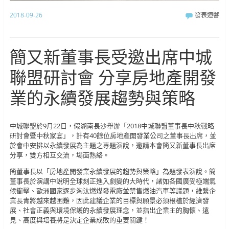
2018-09-26
發表迴響
簡又新董事長受邀出席中城
聯盟研討會 分享房地產開發
業的永續發展趨勢與策略
中城聯盟於9月22日，假湖南長沙舉辦「2018中城聯盟董事長中秋戰略
研討會暨中秋家宴」，計有40餘位房地產開發業公司之董事長出席，並
於會中安排以永續發展為主題之專題演說，邀請本會簡又新董事長出席
分享，雙方相互交流，場面熱絡。
簡董事長以「房地產開發業永續發展的趨勢與策略」為題發表演說。簡
董事長於演講中說明全球刻正進入劇變的大時代，諸如各國廣受極端氣
候衝擊、歐洲國家逐步淘汰燃煤發電廠並禁售燃油汽車等議題，維繫企
業長青將越來越困難，因此建議企業的目標與願景必須根植於經濟發
展、社會正義與環境保護的永續發展理念，並指出企業主的胸懷、遠
見、高度與培養將是決定企業成敗的重要關鍵！