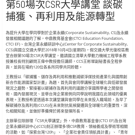
第50場次CSR大學講堂 談碳
捕獲、再利用及能源轉型
為提升大學在學同學對於企業永續(Corporate Sustainability, CS)及永續
發展相關議題的了解，中鼎教育基金會(CTCI Education Foundation,
CTCI EF)、台灣企業永續研訓中心(Center for Corporate Sustainability,
CCS)與國立交通大學於2018年10月4日(星期四)，假交通大學光復校區教
室合辦第50場次CSR大學講堂，邀請國立清華大學動力機械工程學系教
授兼校長特別顧問王偉中教授擔任講師，CCS王彬墀副秘書長全程參
與，並與在場約120位各系所同學共同聆聽。
王教授以「碳捕獲、儲存及再利用和推動減碳淨煤技術產業化與國際創
新合作能源國家型計畫」為題，首先與會同學講解全球暖化與低碳發展
現況之趨勢，緊接著以碳捕存及再利用的議題分享國際學者之開發技
術、國內發展現況、並舉台灣企業案例向同學說明我國在此領域的優異
表現。王教授希望透過本次講堂讓與會同學在未來投入職場前，及早了
解碳捕存及再利用(CCUS)在未來對抗氣候變遷與全球暖化的重要性，深
化相關知能，並做好準備俾於將來發揮所長。
主辦單位除辦理「CSR大學講堂」外，中鼎教育基金會(CTCI EF)及台灣
企業永續研訓中心(CCS)刻正辦理多項CSR教育、領袖養成及學術等相關
的活動，如「探索台灣120h」、「企業社會責任領航員計畫」、「青年