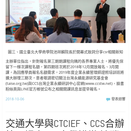
圖三、國立臺北大學商學院池祥麟院長於開幕式致詞分享csr相關新知
主辦單位指出，針對報名第三期期課程向隅的各界專業人士，將優先保
留下一梯次課程名額，第四期班次將於2018年12月開放報名、3月開
課，為回應學員報名名額需求，2019年度企業永續管理師證照培訓班將
擴大辦理三期次，意者敬請密切關注台灣永續能源研究基金會
(taise.org.tw)與CCS台灣企業永續研訓中心官網(www.ccstw.net)、臉書
粉絲頁與LINE官方帳號公布之相關開課訊息並提早報名。
2018-10-06
發表迴響
交通大學與CTCIEF、CCS合辦