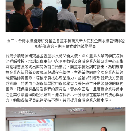
圖二、台灣永續能源研究基金會董事長簡又新大使於企業永續管理師證
照培訓班第三期開幕式致詞勉勵學員
台灣永續能源研究基金會董事長簡又新大使、國立臺北大學商學院院長
池祥麟教授、培訓班班主任申永順副教授及台灣企業永續研訓中心王彬
墀副秘書長等均出席開課首日始業式，簡董事長致詞時指出，為明確掌
握企業永續最新發展現況與課程完整性，主辦單位網羅全國企業永續領
域超強師資團隊，培植學員核心專業能力，並輔以引導學習解決方案養
成訓練，特委由台灣永續學院申永順秘書長兼任班主任帶領堅強的班務
團隊，確保授課品質及課程的連貫性，實為全國唯一且廣受企業界肯定
之企業永續管理師證照培訓。池院長表示十分感佩在座學員的決心與毅
力，勉勵各位學員能夠堅持不懈，共同提升台灣企業永續水準。