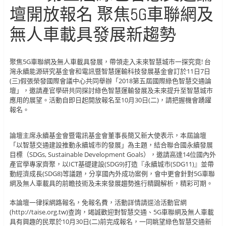
壇開放報名 聚焦5G車聯網及
無人車載具發展新趨勢
聚焦5G車聯網及無人車載具發展，帶領走入未來智慧城市一探究竟! 台
灣永續能源研究基金會和電訊暨智慧運輸科技發展基金會訂於11日7日
(三)假張榮發國際會議中心共同舉辦「2018第五屆國際綠色智慧交通論
壇」，邀請產官學研共同探討綠色智慧運輸發展及未來提升至智慧城市
應用的展望。活動自即日起開放報名至10月30日(二)，請把握機會踴躍
報名。
論壇主席永續基金會暨電訊基金會董事長簡又新大使表示，本屆論壇
「以智慧交通建設推動永續城市的發展」為主題，結合聯合國永續發展
目標（SDGs, Sustainable Development Goals），邀請高達14位國內外
產官學專家齊聚，以ICT基礎建設(SDG9)打造『永續城市(SDG11)』並帶
動經濟成長(SDG8)等議題，分享國內外成功案例，會中更會針對5G車聯
網及無人車載具的前瞻技術及未來發展趨勢進行精闢解析，精彩可期。
本論壇一律採網路報名，免報名費，活動詳情請逕洽活動官網
(http://taise.org.tw)查詢，竭誠歡迎對智慧交通、5G車聯網及無人車載
具有興趣的民眾於10月30日(二)前完成報名，一同眺望綠色智慧交通新