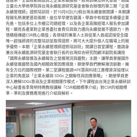
證體系，全面推動高品質之企業永續服務、教育訓練及研究發展，由國
立臺北大學商學院與台灣永續能源研究基金會聯合辦理的第三期「企業
永續管理師」證照培訓班，於10月6日(六)假台灣永續會館開課。本期課
程報名熱潮更甚前兩期，座位早早便告額滿。學員中有相當多績優企業
先進，包括多位上市櫃公司總經理，以及各企業高階經理人報名參加課
程，顯見各產業對企業善盡社會責任與致力邁向永續發展不遺餘力，熱
情積極傳遞CSR核心價值；各領域的專業人士與從業人員咸認接受全國
唯一超強師資的完整培訓並取得證照，將可大大提升個人在職場上的競
爭優勢。本期「企業永續管理師證照培訓班」開課日首堂課程，邀請身
兼台灣永續能源研究基金會執行長的台灣綜合研究院顧洋副院長講授
「國際永續發展及永續報告之發展現況與趨勢」主題，讓學員掌握國外
永續發展趨勢及國內相關政策因應措施，期使學員們瞭解潮流脈動，擁
有全方位的國際視野。第二堂課程邀請HPE慧與科技江惠櫻資深協理以
企業的角度談「企業永續與 SDGs 之關聯性與因應策略」，期使學員更
深入瞭解SDGs意涵及企業相關運作模式。下午課程由台灣企業永續研訓
中心秘書長李育明特聘教授講解「CSR相關標準介紹」對CSR的相關標
準、準則及實務應用進行介紹與解析。