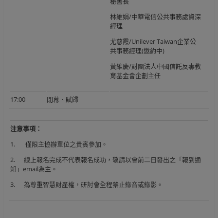
秘書長
林維娟/中華電信公共事務處資深
經理
尤慈霞/Unilever Taiwan企業公
共事務經理(邀約中)
黃維慶/財團法人中國信託反毒教
育基金會企劃主任
17:00–
閉幕、賦歸
注意事項：
1. 僅限主協辦單位之貴賓參加。
2. 線上報名完成不代表報名成功，敬請以會前二日發出之「報到通
知」email為主。
3. 為尊重智慧財產權，研討會全程禁止錄音或錄影。