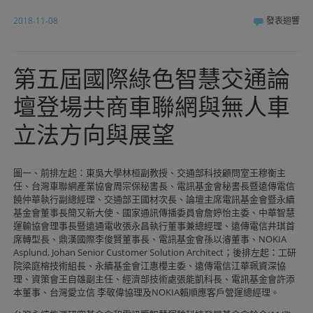
2018-11-08
發表迴響
第五屆國際綠色智慧交通論
壇登場共商車聯網與無人車
立法方向與展望
圖一、前排左起：東吳大學林桓副教授、交通部科技顧問室王穆衡主
任、台灣車聯網產業協會周宗保秘書長、電訊基金會秘書長暨遠傳電信
饒仲華執行副總經理、交通部王國材次長、論壇主席電訊基金會暨永續
基金會董事長簡又新大使、國家通訊傳播委員會詹婷怡主委、中華智慧
運輸協會理事長暨遠通電收張永昌執行董事兼總經理、遠傳電信井琪首
席轉型長、鼎漢國際李俊賢董事長、電訊基金會孫以濬董事、NOKIA
Asplund, Johan Senior Customer Solution Architect；後排左起：工研
院梁庭榕技術組長、永續基金會江惠櫻主委、遠傳電信江華珮資深協
理、資策會王自雄副主任、經濟部技術處張能凱科長、電訊基金會許添
本董事、台灣愛立信 李敬偉協理及NOKIA賴順應客戶營運總經理。