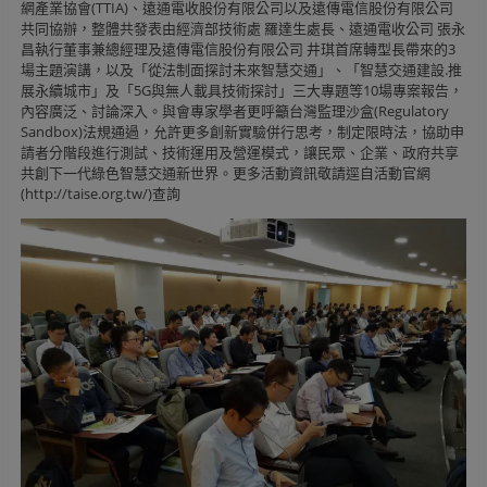
網產業協會(TTIA)、遠通電收股份有限公司以及遠傳電信股份有限公司
共同協辦，整體共發表由經濟部技術處 羅達生處長、遠通電收公司 張永
昌執行董事兼總經理及遠傳電信股份有限公司 井琪首席轉型長帶來的3
場主題演講，以及「從法制面探討未來智慧交通」、「智慧交通建設.推
展永續城市」及「5G與無人載具技術探討」三大專題等10場專案報告，
內容廣泛、討論深入。與會專家學者更呼籲台灣監理沙盒(Regulatory
Sandbox)法規通過，允許更多創新實驗併行思考，制定限時法，協助申
請者分階段進行測試、技術運用及營運模式，讓民眾、企業、政府共享
共創下一代綠色智慧交通新世界。更多活動資訊敬請逕自活動官網
(http://taise.org.tw/)查詢