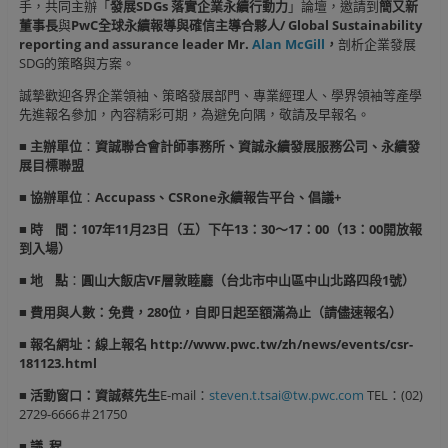
手，共同主辦「
發展
SDGs
落實企業永續行動力
」論壇，邀請到
簡又新
董事長
與
PwC
全球永續報導與確信主導合夥人
/ Global Sustainability
reporting and assurance leader Mr.
Alan McGill
，
剖析企業發展
SDG的策略與方案。
誠摯歡迎各界企業領袖、策略發展部門、專業經理人、學界領袖等產學
先進報名參加，內容精彩可期，為避免向隅，敬請及早報名。
■
主辦單位
：
資誠聯合會計師事務所、資誠永續發展服務公司、永續發
展目標聯盟
■
協辦單位
：
Accupass
、
CSRone
永續報告平台、倡議
+
■
時
間
：
107
年
11
月
23
日（五）下午
13
：
30
～
17
：
00
（
13
：
00
開放報
到入場）
■
地
點
：
圓山大飯店
VF
層敦睦廳（台北市中山區中山北路四段
1
號）
■
費用與人數：
免費，
280
位
，
自即日起至額滿為止（請儘速報名）
■
報名網址：
線上報名
http://www.pwc.tw/zh/news/events/csr-
181123.html
■
活動窗口
：
資誠蔡先生
E-mail：
steven.t.tsai@tw.pwc.com
TEL：(02)
2729-6666＃21750
■
議
程