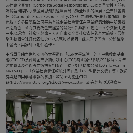
及社會企業責任(Corporate Social Responsibility, CSR)其重要性，並強
調隨著國際間永續發展思潮與經濟貿易活動全球化的推展，企業社會責
任（Corporate Social Responsibility, CSR）之議題現已形成眾所矚目的
焦點，許多國際性公司甚為重視企業社會責任在產業經濟活動中所應扮
演之角色，並將其視為企業經營的關鍵性策略性活動之一。李教授再進
一步以環境，社會，經濟三大面向來談企業社會責任的基本範疇，最後
舉例數個全球具代表性之CSR規範加以說明，課末同學們也十分踴躍舉
手發問，與講師互動性極佳。
主辦單位除定期與國內各大學辦理「CSR大學講堂」外，中鼎教育基金
會(CTCI EF)及台灣企業永續研訓中心(CCS)刻正辦理多項CSR教育、青年
領袖養成及學術論文選拔等相關的活動，如「探索台灣120h-Taiwan In
My Eyes」、「企業社會責任領航計畫」及「CSR學術論文獎」等，歡迎
有興趣的同學踴躍報名參加，敬請密切關注CTCI
EF(http://www.ctcief.org/)或CCS(www.ccstw.net)官網各項活動資訊。