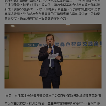
饒仲華執行副總經理致詞表示遠傳電信結合過去二年，在5G實驗室累積
的技術能量，攜手工研院、愛立信、國內小型基地台供應商等合作夥伴
組成「遠傳5G先鋒隊」，以「車聯網」為主軸，全力邁向相關技術及商
業模式發展，致力成為全台最堅強的車聯網應用方案的提供者，帶動產
業鏈發展，為台灣邁向綠色智慧交通盡份心力。
圖五、電訊基金會秘書長暨遠傳電信公司饒仲華執行副總經理蒞臨致詞
本論壇由交通部、經濟部指導，並由中華智慧運輸協會(ITS)、台灣車聯