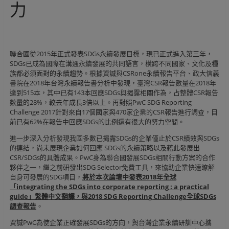
力
聯合國從2015年正式發表SDGs永續發展目標，現已正式進入第三年，
SDGs已成為國際在溝通永續發展的共同語言，橫跨不同國家、文化及種
族都必須面對的永續趨勢。根據資誠與CSRone永續報告平台、政大信義
書院在2018年台灣永續報告書分析中發現，臺灣CSR報告數量在2018年
達到515本，其中已有143本回應SDGs與揭露相關作為，占整體CSR報告
數量的28%，較去年成長3倍以上。再對照PwC SDG Reporting
Challenge 2017針對來自17個國家與470家企業的CSR報告進行調查，目
前已有62%在報告中回應SDGs的比例還有很大的努力空間。
進一步深入分析發現我國多數已揭露SDGs的企業僅止於CSR績效與SDGs
的連結，尚未展現企業如何回應 SDGs的永續策略以及藉此發展出
CSR/SDGs的具體成果。PwC身為聯合國發展SDGs相關行動方案的合作
夥伴之一，繼之前研發出SDG Selector免費工具，來協助企業快速瞭解
自身可發展的SDG項目，
將於本次論壇中發表
2018
年全球
「
integrating the SDGs into corporate reporting : a practical
guide
」繁體中文翻譯，與
2018 SDG Reporting Challenge
全球
SDGs
調查報告
。
資誠PwC為使企業正確發展SDGs的方向，與台灣企業永續研訓中心攜