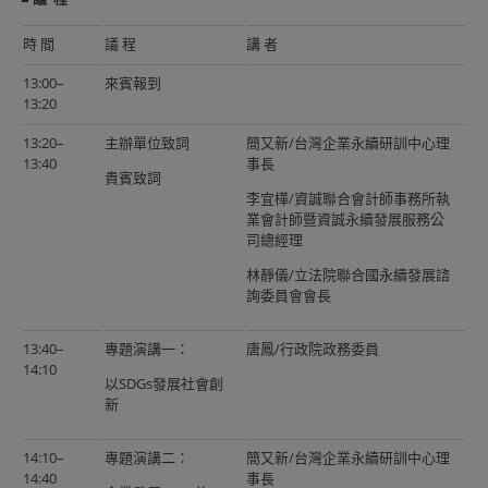
時 間
議 程
講 者
13:00–
來賓報到
13:20
13:20–
主辦單位致詞
簡又新/台灣企業永續研訓中心理
13:40
事長
貴賓致詞
李宜樺/資誠聯合會計師事務所執
業會計師暨資誠永續發展服務公
司總經理
林靜儀/立法院聯合國永續發展諮
詢委員會會長
13:40–
專題演講一：
唐鳳/行政院政務委員
14:10
以SDGs發展社會創
新
14:10–
專題演講二：
簡又新/台灣企業永續研訓中心理
14:40
事長