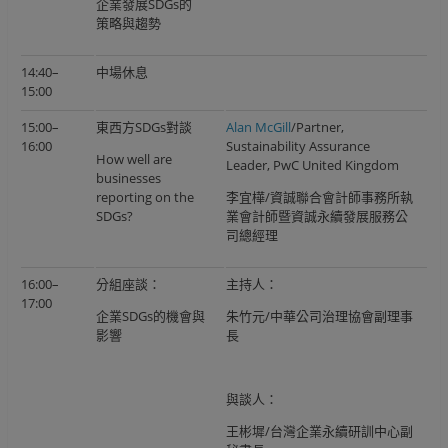
企業發展SDGs的
策略與趨勢
14:40–
中場休息
15:00
15:00–
東西方SDGs對談
Alan McGill
/Partner,
16:00
Sustainability Assurance
How well are
Leader, PwC United Kingdom
businesses
reporting on the
李宜樺/資誠聯合會計師事務所執
SDGs?
業會計師暨資誠永續發展服務公
司總經理
16:00–
分組座談：
主持人：
17:00
企業SDGs的機會與
朱竹元/中華公司治理協會副理事
影響
長
與談人：
王彬墀/台灣企業永續研訓中心副