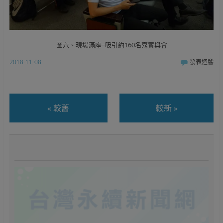
圖六、現場滿座~吸引約160名嘉賓與會
2018-11-08
發表迴響
«
較舊
較新
»