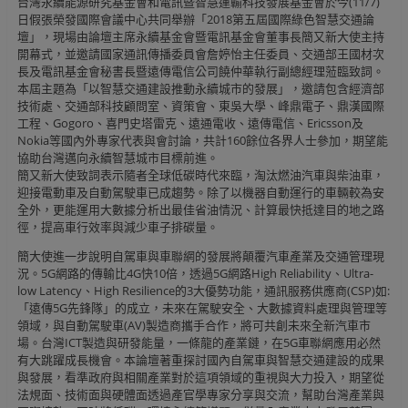
台灣永續能源研究基金會和電訊暨智慧運輸科技發展基金會於今(11/7)
日假張榮發國際會議中心共同舉辦「2018第五屆國際綠色智慧交通論
壇」，現場由論壇主席永續基金會暨電訊基金會董事長簡又新大使主持
開幕式，並邀請國家通訊傳播委員會詹婷怡主任委員、交通部王國材次
長及電訊基金會秘書長暨遠傳電信公司饒仲華執行副總經理蒞臨致詞。
本屆主題為「以智慧交通建設推動永續城市的發展」，邀請包含經濟部
技術處、交通部科技顧問室、資策會、東吳大學、峰鼎電子、鼎漢國際
工程、Gogoro、喜門史塔雷克、遠通電收、遠傳電信、Ericsson及
Nokia等國內外專家代表與會討論，共計160餘位各界人士參加，期望能
協助台灣邁向永續智慧城市目標前進。
簡又新大使致詞表示隨者全球低碳時代來臨，淘汰燃油汽車與柴油車，
迎接電動車及自動駕駛車已成趨勢。除了以機器自動運行的車輛較為安
全外，更能運用大數據分析出最佳省油情況、計算最快抵達目的地之路
徑，提高車行效率與減少車子排碳量。
簡大使進一步說明自駕車與車聯網的發展將顛覆汽車產業及交通管理現
況。5G網路的傳輸比4G快10倍，透過5G網路High Reliability、Ultra-
low Latency、High Resilience的3大優勢功能，通訊服務供應商(CSP)如:
「遠傳5G先鋒隊」的成立，未來在駕駛安全、大數據資料處理與管理等
領域，與自動駕駛車(AV)製造商攜手合作，將可共創未來全新汽車市
場。台灣ICT製造與研發能量，一條龍的產業鏈，在5G車聯網應用必然
有大跳躍成長機會。本論壇著重探討國內自駕車與智慧交通建設的成果
與發展，看準政府與相關產業對於這項領域的重視與大力投入，期望從
法規面、技術面與硬體面透過產官學專家分享與交流，幫助台灣產業與