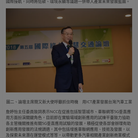
國際接軌，同時將低碳、環境永續等議題一併帶入產業未來發展藍圖。
圖二、論壇主席簡又新大使呼籲抓住時機 用ICT產業發展台灣汽車工業
詹婷怡主任委員致詞表示NCC在促進包括智慧城市、車聯網等5G垂直應
用方面扮演關鍵角色，目前即在實驗場域創新應用的試煉平臺致力協助
各主管機關推進有關5G垂直應用試驗的發展，積極促使各部會辦理有助
創新應用發展的法規調適，其中包括增進車聯網應用、技術及發展，以
及探索未來潛在運營模式等等，以帶動更多汽車相關產業創新商業模式