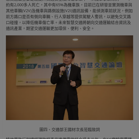
約有2,000多人死亡，其中有65%為機車族，目前已在研發並實測機車與
其他車輛(V2V)及機車與路側設施(V2I)通訊設備，能偵測車前狀況，例如
前方路口是否有側向車輛、行人穿越等提供駕駛人警訊，以避免交叉路
口碰撞，以降低機車傷亡率。未來智慧交通將朝向交通運輸結合資訊及
通訊產業，期望交通運輸更加環保、便利、安全。
圖四、交通部王國材次長蒞臨致詞