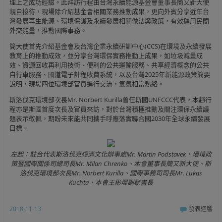
理上之成功經驗。此拜訪行程由台灣永續能源基金會董事長簡又新大使
親自接待，現場除介紹基金會相關業務推動成果，更向外賓分享近年台
灣發展再生能源、環境保護及永續發展相關做法與政策，有效運用民間
外交能量，推動國際事務。
簡大使首先介紹基金會及台灣企業永續研訓中心(CCS)在環境及永續發展
教育上的推動成效，並分享台灣環保實務推動上成果，如垃圾減量成
效、資源回收再利用技術、便利的公共運輸服務、共享經濟概念的公共
自行車服務、國道電子計程收費系統，以及台灣2025年新能源政策簡要
說明，現場四位環境部官員進行交流，氣氛相當熱絡。
斯洛伐克環境部次長Mr. Norbert Kurilla曾任斯國UNFCCC代表，本趟行
程亦是斯國首度次長及官員來訪，對於台灣積極推動及關注環保永續議
題表示敬佩，期盼未來能共同攜手呼應落實聯合國2030年全球永續發展
目標。
左起：駐台代表斯洛伐克經濟文化辦事處Mr. Martin Podstavek、環境政
策暨國際關係司總司長Mr. Milan Chrenko、本會董事長簡又新大使、斯
洛伐克環境部次長Mr. Norbert Kurilla、國際事務司司長Mr. Lukas
Kuchta、本會王彬墀副秘書長
2018-11-13
發表迴響