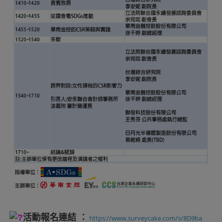
活動報名連結 ：
https://www.surveycake.com/
s/8D9ba