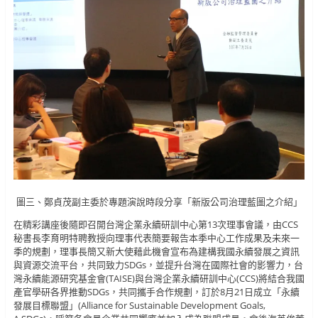
圖三、鄭貞茂副主委於專題演說時段分享「新版公司治理藍圖之介紹」
在精彩講座後隨即召開台灣企業永續研訓中心第13次理事會議，由CCS
秘書長李育明特聘教授向理事代表簡要報告本季中心工作成果及未來一
季的規劃，理事長簡又新大使藉此機會宣布為建構我國永續發展之資訊
與資源交流平台，共同致力SDGs，並提升台灣在國際社會的影響力，台
灣永續能源研究基金會(TAISE)與台灣企業永續研訓中心(CCS)將結合我國
產官學研各界推動SDGs，共同攜手合作規劃，訂於8月21日成立「永續
發展目標聯盟」(Alliance for Sustainable Development Goals,