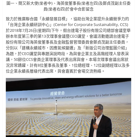
圖一、簡又新大使(坐者中)、海英俊董事長(坐者左四)及鄭貞茂副主任委
員(坐者右四)於會中合影留念
致力於推廣聯合國「永續發展目標」，協助台灣企業提升永續競爭力的
「台灣企業永續研訓中心」(Center for Corporate Sustainability, CCS)
於2018年7月26日(星期四)下午，假台達電子股份有限公司總部會議室舉
辦本年度第三季的第13次理事會議暨CEO講堂，會議活動邀請台達電子
股份有限公司海英俊董事長及金融監督管理委員會鄭貞茂副主任委員，
分別以「建構永續城市，因應氣候變遷」及「新版公司治理藍圖介紹」
為題，於CEO講堂與專題演說時段，為與會企業主及高階經理人發表演
講，50餘位CCS會員企業理事及代表出席與會。本場次理事會議出席狀
況非常踴躍，計有8位董事長及董事、1位總經理、12位副總經理以及多
位企業永續長層級代表出席，與會嘉賓於會場交流熱絡。