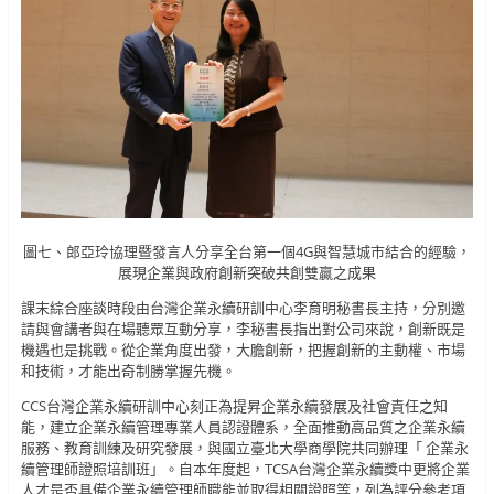
圖七、郎亞玲協理暨發言人分享全台第一個4G與智慧城市結合的經驗，
展現企業與政府創新突破共創雙贏之成果
課末綜合座談時段由台灣企業永續研訓中心李育明秘書長主持，分別邀
請與會講者與在場聽眾互動分享，李秘書長指出對公司來說，創新既是
機遇也是挑戰。從企業角度出發，大膽創新，把握創新的主動權、市場
和技術，才能出奇制勝掌握先機。
CCS台灣企業永續研訓中心刻正為提昇企業永續發展及社會責任之知
能，建立企業永續管理專業人員認證體系，全面推動高品質之企業永續
服務、教育訓練及研究發展，與國立臺北大學商學院共同辦理「 企業永
續管理師證照培訓班」。自本年度起，TCSA台灣企業永續獎中更將企業
人才是否具備企業永續管理師職能並取得相關證照等，列為評分參考項