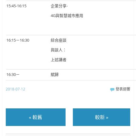
15:45-16:15
企業分享-
4G與智慧城市應用
16:15－16:30
綜合座談
與談人：
上述講者
16:30－
賦歸
2018-07-12
發表迴響
«
較舊
較新
»