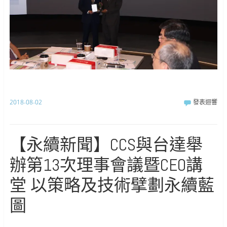
2018-08-02
發表迴響
【永續新聞】CCS與台達舉
辦第13次理事會議暨CEO講
堂 以策略及技術擘劃永續藍
圖