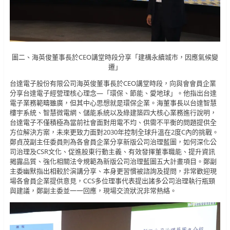
圖二、海英俊董事長於CEO講堂時段分享「建構永續城市，因應氣候變
遷」
台達電子股份有限公司海英俊董事長於CEO講堂時段，向與會會員企業
分享台達電子經營理核心理念―「環保、節能、愛地球」。他指出台達
電子業務範疇雖廣，但其中心思想就是環保企業。海董事長以台達智慧
樓宇系統、智慧微電網、儲能系統以及綠建築四大核心業務進行說明，
台達電子不僅積極為當前社會面對用電不均、供需不平衡的問題提供全
方位解決方案，未來更致力面對2030年控制全球升溫在2度C內的挑戰。
鄭貞茂副主任委員則為各會員企業分享新版公司治理藍圖，如何深化公
司治理及CSR文化、促進股東行動主義、有效發揮董事職能、提升資訊
揭露品質、強化相關法令規範為新版公司治理藍圖五大計畫項目。鄭副
主委幽默指出相較於演講分享、本身更習慣被諮詢及提問，非常歡迎現
場各會員企業提供意見，CCS多位理事代表提出諸多公司治理執行瓶頸
與建議，鄭副主委並一一回應，現場交流狀況非常熱絡。