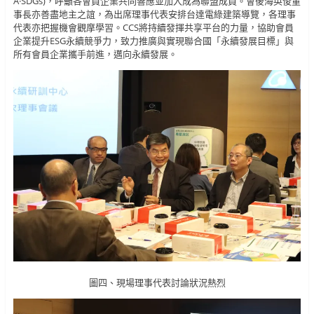
A·SDGs)，呼籲各會員企業共同響應並加入成為聯盟成員。會後海英俊董
事長亦善盡地主之誼，為出席理事代表安排台達電綠建築導覽，各理事
代表亦把握機會觀摩學習。CCS將持續發揮共享平台的力量，協助會員
企業提升ESG永續競爭力，致力推廣與實現聯合國「永續發展目標」與
所有會員企業攜手前進，邁向永續發展。
圖四、現場理事代表討論狀況熱烈