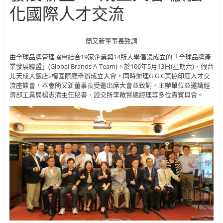
化國際人才交流
簡又新董事長致詞
由全球品牌管理協會結合19家企業與14所大學倡議成立的「全球品牌產
業發展聯盟」(Global Brands A-Team)，於106年5月13日(星期六)、假台
北天成大飯店2樓國際廳舉辦成立大會，同時辦理G.G.C東協印度人才交
流座談會，本會簡又新董事長受邀出席大會並致詞，主辦單位並邀請經
濟部工業局楊志清主任秘書、證交所李啟賢總經理等多位貴賓與會。