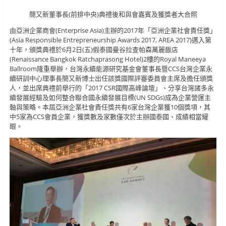
簡又新董事長(前排中央)典禮後和與會嘉賓及獲獎者大合照
由亞洲企業商會(Enterprise Asia)主辦的2017年「亞洲企業社會責任獎」
(Asia Responsible Entrepreneurship Awards 2017, AREA 2017)邁入第
十年，頒獎典禮於6月2日(五)假泰國曼谷拉查帕森萬麗飯店
(Renaissance Bangkok Ratchaprasong Hotel)2樓的Royal Maneeya
Ballroom隆重舉辦，台灣永續能源研究基金會董事長暨CCS台灣企業永
續研訓中心理事長簡又新博士出任該獎國際評審委員會主席及擔任頒獎
人，並出席典禮前舉行的「2017 CSR國際高峰論壇」、分享台灣諸多永
續發展經驗及如何整合聯合國永續發展目標(UN SDGs)成為企業營運主
軸與策略。本屆亞洲企業社會責任獎共有6家台灣企業獲10個獎項，其
中5家為CCS會員企業，獲獎數及家數僅次於主辦國泰國、成績相當耀
眼。