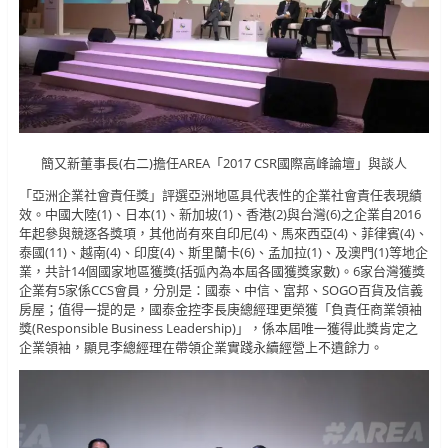
簡又新董事長(右二)擔任AREA「2017 CSR國際高峰論壇」與談人
「亞洲企業社會責任獎」評選亞洲地區具代表性的企業社會責任表現績
效。中國大陸(1)、日本(1)、新加坡(1)、香港(2)與台灣(6)之企業自2016
年起參與競逐各獎項，其他尚有來自印尼(4)、馬來西亞(4)、菲律賓(4)、
泰國(11)、越南(4)、印度(4)、斯里蘭卡(6)、孟加拉(1)、及澳門(1)等地企
業，共計14個國家地區獲獎(括弧內為本屆各國獲獎家數)。6家台灣獲獎
企業有5家係CCS會員，分別是：國泰、中信、富邦、SOGO百貨及信義
房屋；值得一提的是，國泰金控李長庚總經理更榮獲「負責任商業領袖
獎(Responsible Business Leadership)」，係本屆唯一獲得此獎肯定之
企業領袖，顯見李總經理在帶領企業實踐永續經營上不遺餘力。