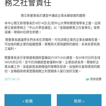
務之社會責任
簡又新董事長於講堂中講述企業永續發展的趨勢
本中心簡又新理事長於4月14日(五)受中山大學財務管理學系之邀，出席
蔣公會館舉辦之「中山大學金講堂」以「金融服務業之社會責任」發表
演講，現場80位師生聆聽。
簡董事長建議學生們未來在求職時，可先詳閱企業的企業永續報告書，
可加強判斷企業的組織營運，業務與大環境趨勢的連結、未來前景和員
工福利。
簡董事長並分享根據美國財富雜誌(FORTUNE)調查，在60年代位列全球
500大的公司，至今仍持續經營者僅剩60家，企業如欲長青，需做好企
業永續工作，並能創造長期價值的策略性投資，加強對社會與環境的關
切，並積極與商業營運相關之利害關係人進行良好互動。
2017-04-16
發表迴響
«
較舊
較新
»