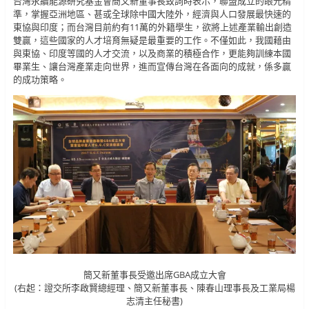
台灣永續能源研究基金會簡又新董事長致詞時表示，聯盟成立的眼光精
準，掌握亞洲地區、甚或全球除中國大陸外，經濟與人口發展最快速的
東協與印度；而台灣目前約有11萬的外籍學生，欲將上述產業輸出創造
雙贏，這些國家的人才培育無疑是最重要的工作。不僅如此，我國藉由
與東協、印度等國的人才交流，以及商業的積極合作，更能夠訓練本國
畢業生、讓台灣產業走向世界，進而宣傳台灣在各面向的成就，係多贏
的成功策略。
簡又新董事長受邀出席GBA成立大會
(右起：證交所李啟賢總經理、簡又新董事長、陳春山理事長及工業局楊
志清主任秘書)