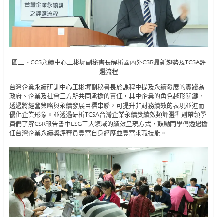
圖三、CCS永續中心王彬墀副秘書長解析國內外CSR最新趨勢及TCSA評
選流程
台灣企業永續研訓中心王彬墀副秘書長於課程中提及永續發展的實踐為
政府、企業及社會三方所共同承擔的責任，其中企業的角色越形關鍵，
透過將經營策略與永續發展目標串聯，可提升非財務績效的表現並進而
優化企業形象。並透過研析TCSA台灣企業永續獎績效類評選準則帶領學
員們了解CSR報告書中ESG三大領域的績效呈現方式，鼓勵同學們透過擔
任台灣企業永續獎評審員豐富自身經歷並豐富求職技能。