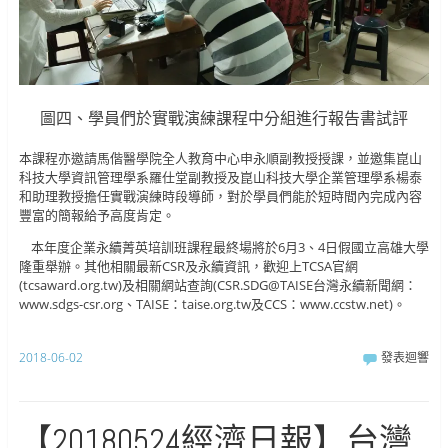
圖四、學員們於實戰演練課程中分組進行報告書試評
本課程亦邀請馬偕醫學院全人教育中心申永順副教授授課，並邀集崑山
科技大學資訊管理學系羅仕堂副教授及崑山科技大學企業管理學系楊泰
和助理教授擔任實戰演練時段導師，對於學員們能於短時間內完成內容
豐富的簡報給予高度肯定。
本年度企業永續菁英培訓班課程最終場將於6月3、4日假國立高雄大學
隆重舉辦。其他相關最新CSR及永續資訊，歡迎上TCSA官網
(tcsaward.org.tw)及相關網站查詢(CSR.SDG@TAISE台灣永續新聞網：
www.sdgs-csr.org、TAISE：taise.org.tw及CCS：www.ccstw.net)。
2018-06-02
發表迴響
【20180524經濟日報】台灣