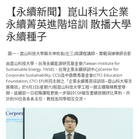
【永續新聞】崑山科大企業
永續菁英進階培訓 散播大學
永續種子
圖一、崑山科技大學蘇炎坤校長(左三)與課程講師、實戰演練導師合影
由崑山科技大學、台灣永續能源研究基金會(Taiwan Institute for
Sustainable Energy, TAISE)、台灣企業永續研訓中心(Center for
Corporate Sustainability, CCS)及中鼎教育基金會(CTCI Education
Foundation, CTCI EF)共同主辦之「企業永續菁英培訓班─崑山科大場次
進階班」於6月2日(星期六)假崑山科技大學工程一館五樓階梯教室舉
辦，延續前一日初階課程更進一步探討CSR報告書績效類評比準則，共
計約50位各系系主任、教授及同學相互交流。