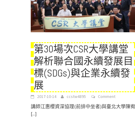
第30場次CSR大學講堂
解析聯合國永續發展目
標(SDGs)與企業永續發
展
2017-10-14
ccstw4895
Comment
講師江惠櫻資深協理(前排中坐者)與臺北大學陳
[...]