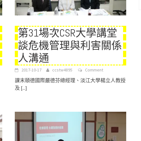
第31場次CSR大學講堂
談危機管理與利害關係
人溝通
2017-10-17
ccstw4895
Comment
課末頤德國際嚴德芬總經理、淡江大學楊立人教授
及
[...]