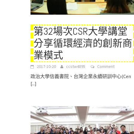
第32場次CSR大學講堂
分享循環經濟的創新商
業模式
2017-10-20
ccstw4895
Comment
政治大學信義書院、台灣企業永續研訓中心(Cen
[...]