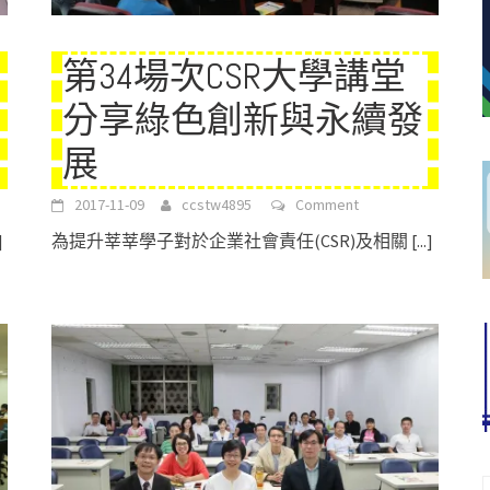
第34場次CSR大學講堂
分享綠色創新與永續發
展
2017-11-09
ccstw4895
Comment
]
為提升莘莘學子對於企業社會責任(CSR)及相關
[...]