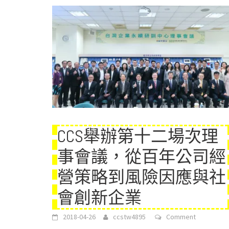
CCS舉辦第十二場次理
事會議，從百年公司經
營策略到風險因應與社
會創新企業
2018-04-26
ccstw4895
Comment