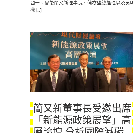
圖一、會後簡又新理事長、蒲樹盛總經理以及吳
機
[...]
簡又新董事長受邀出席
「新能源政策展望」高
層論壇 分析國際減碳