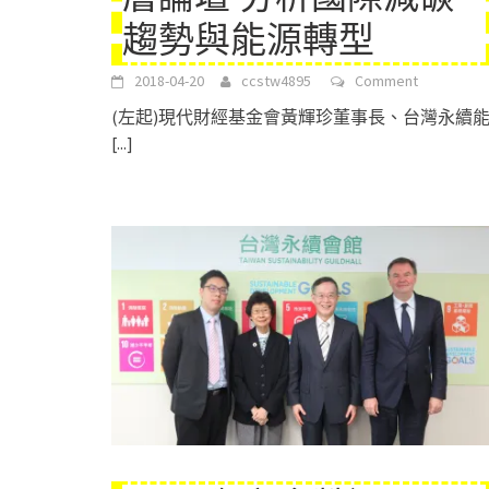
趨勢與能源轉型
2018-04-20
ccstw4895
Comment
(左起)現代財經基金會黃輝珍董事長、台灣永續
[...]