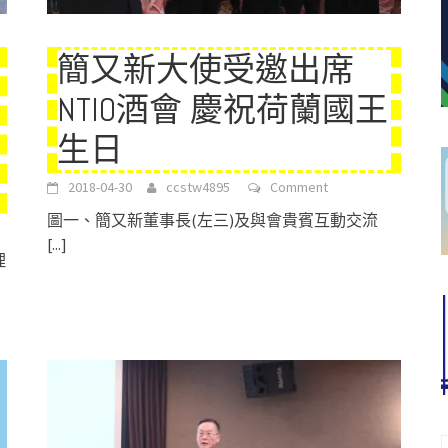
簡又新大使受邀出席
NTIO酒會 慶祝荷蘭國王
生日
2018-04-30
ccstw4895
Comment
圖一、簡又新董事長(左三)及與會貴賓互動交流
[...]
理