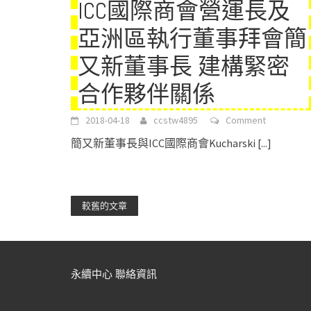
ICC國際商會營運長及
亞洲區執行董事拜會簡
又新董事長 建構緊密
合作夥伴關係
2018-04-18
ccstw4895
Comment
簡又新董事長與ICC國際商會Kucharski
[...]
較舊的文章
永續中心 聯絡資訊