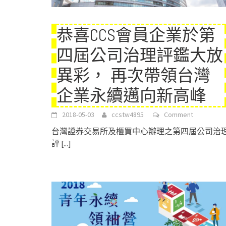
恭喜CCS會員企業於第
四屆公司治理評鑑大放
異彩， 再次帶領台灣
企業永續邁向新高峰
2018-05-03
ccstw4895
Comment
台灣證券交易所及櫃買中心辦理之第四屆公司治
評
[...]