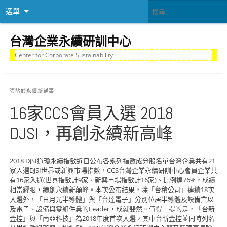
選單
台灣企業永續研訓中心
Center for Corporate Sustainability
張貼於
永續新鮮事
16家CCS會員入選 2018
DJSI，再創永續新高峰
2018 DJSI道瓊永續指數近日公布各系列指數成分股名單台灣企業共有21
家入選DJSI世界或新興市場指數，CCS台灣企業永續研訓中心會員企業共
有16家入選(世界指數計9家、新興市場指數計16家)、比例達76%，成績
相當耀眼，續創永續新顛峰。本次公布結果，除「台積公司」連續18次
入選外，「日月光半導體」與「台達電子」分別位居半導體及設備業以
及電子、設備與零組件業的Leader，成就斐然。值得一提的是，「台新
金控」與「南亞科技」為2018年度首次入選，其中台新金控並同時列名