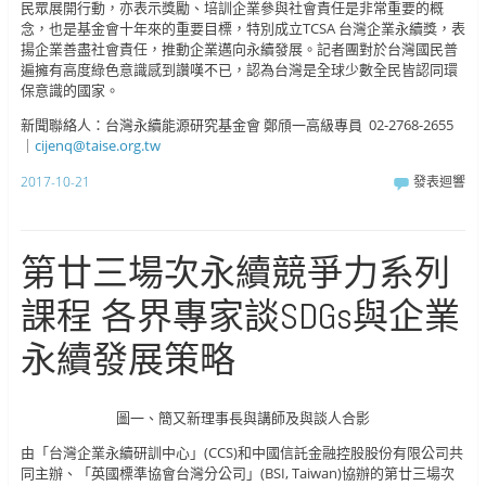
民眾展開行動，亦表示獎勵、培訓企業參與社會責任是非常重要的概
念，也是基金會十年來的重要目標，特別成立TCSA 台灣企業永續獎，表
揚企業善盡社會責任，推動企業邁向永續發展。記者團對於台灣國民普
遍擁有高度綠色意識感到讚嘆不已，認為台灣是全球少數全民皆認同環
保意識的國家。
新聞聯絡人：台灣永續能源研究基金會 鄭頎一高級專員 02-2768-2655
｜
cijenq@taise.org.tw
2017-10-21
發表迴響
第廿三場次永續競爭力系列
課程 各界專家談SDGs與企業
永續發展策略
圖一、簡又新理事長與講師及與談人合影
由「台灣企業永續研訓中心」(CCS)和中國信託金融控股股份有限公司共
同主辦、「英國標準協會台灣分公司」(BSI, Taiwan)協辦的第廿三場次