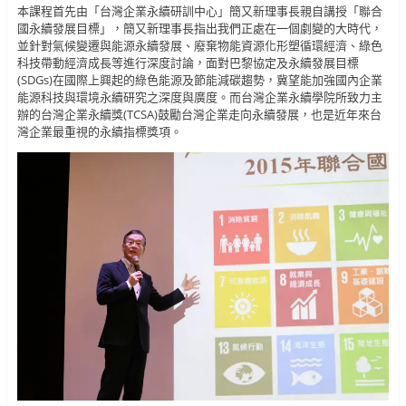
本課程首先由「台灣企業永續研訓中心」簡又新理事長親自講授「聯合
國永續發展目標」，簡又新理事長指出我們正處在一個劇變的大時代，
並針對氣候變遷與能源永續發展、廢棄物能資源化形塑循環經濟、綠色
科技帶動經濟成長等進行深度討論，面對巴黎協定及永續發展目標
(SDGs)在國際上興起的綠色能源及節能減碳趨勢，冀望能加強國內企業
能源科技與環境永續研究之深度與廣度。而台灣企業永續學院所致力主
辦的台灣企業永續獎(TCSA)鼓勵台灣企業走向永續發展，也是近年來台
灣企業最重視的永續指標獎項。