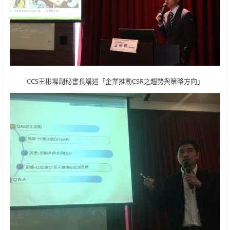
CCS王彬墀副秘書長講述「企業推動CSR之趨勢與策略方向」