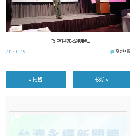
UL 環境科學家楊劍明博士
2017-10-19
發表迴響
«
較舊
較新
»