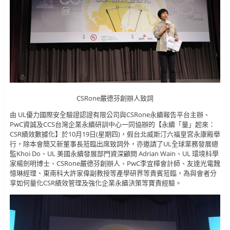
CSRone嚴德芬創辦人致詞
由 UL優力國際安全驗證認證有限公司與CSRone永續報告平台主辦、
PwC資誠及CCS台灣企業永續研訓中心一同協辦的【永續「量」起來：
CSR績效數據化】於10月19日(星期四)，假台北威斯汀六福皇宮永康殿舉
行，除本會簡又新董事長蒞臨出席致詞外，亦邀請了UL全球業務發展總
監Khoi Do、UL 美國永續發展部門資深顧問 Adrian Wain、UL 環境科學
家楊劍明博士、CSRone嚴德芬創辦人、PwC李宜樺會計師、友達光電魏
憶琳經理、東南科大許家偉副教授等產學研界等貴賓蒞臨，為與會者分
享如何量化CSR績效管理及強化企業永續決策等寶貴經驗。