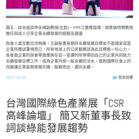
圖五、綜合座談申永順副教授(左起)、HPE江惠櫻協理、胡憲倫特聘教授
擔任與談人分享企業永續發展的經驗及建議
與會人員互動交流熱絡，王副秘書長期許永續發展目標並不是國家或是
企業所應該重視而已，所有地球上的公民都應該為此目標進一份心力。
各會員企業的與會學員應將在這一堂課的所學帶回自己的企業共同致力
永續發展目標工作，成為企業內部一股永續的活水，面對國際社會上的
改變讓企業能夠掌握先機、脫穎而出、邁向永續。
2017-10-20
發表迴響
台灣國際綠色產業展「CSR
高峰論壇」 簡又新董事長致
詞談綠能發展趨勢