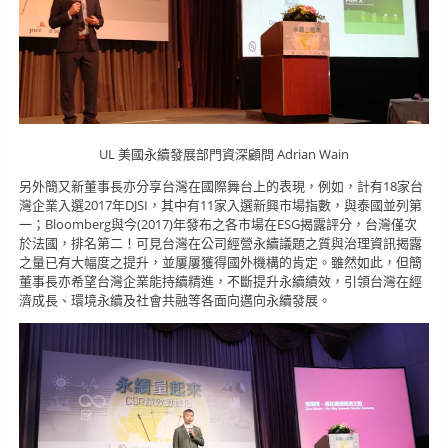
UL 美國永續發展部門資深顧問 Adrian Wain
另外簡又新董事長亦分享台灣在國際舞台上的表現，例如，計有18家台
灣企業入選2017年DJSI，其中有11家入選新興市場指數，與泰國並列第
一；Bloomberg與今(2017)年發布之各市場在ESG揭露評分，台灣僅次
於法國，排名第二！可見台灣在公司經營永續議題之質與治理資訊揭露
之量已有大幅度之提升，並屢屢獲得國外機構的肯定。雖然如此，但簡
董事長亦希望台灣企業能持續精進，不斷提升永續績效，引領台灣在經
濟成長、環境永續及社會共融等各面向邁向永續發展。