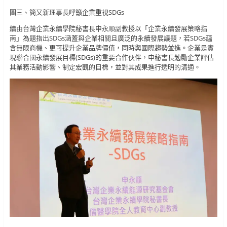
圖三、簡又新理事長呼籲企業重視SDGs
續由台灣企業永續學院秘書長申永順副教授以「企業永續發展策略指
南」為題指出SDGs涵蓋與企業相關且廣泛的永續發展議題，若SDGs蘊
含無限商機、更可提升企業品牌價值，同時與國際趨勢並進。企業是實
現聯合國永續發展目標(SDGs)的重要合作伙伴，申秘書長勉勵企業評估
其業務活動影響、制定宏觀的目標，並對其成果進行透明的溝通。