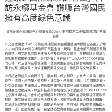
訪永續基金會 讚嘆台灣國民
擁有高度綠色意識
台灣企業永續研訓中心理事長簡又新大使(前排左二)與國際媒體記者團
合影
外交部邀請之「2017年綠能減碳暨氣候變遷議題國際媒體記者團」於今
(10/20)日拜訪台灣永續能源研究基金會，現場由基金會簡又新董事長親
自接待，簡又新為我國無任所大使及首任環保署長，在現場除介紹基金
會相關業務推動成果外，更向外賓分享連續9年出席UNFCCC COP會議
的心得，以及台灣在環境保護、發展再生能源及永續發展相關作法與政
策上的努力與成果，有效運用民間外交能量，推動國際交流事務。
此行記者團成員來自西班牙、義大利、保加利亞、加拿大、美國、斯洛
伐克、德國、紐西蘭、葡萄牙、捷克及、丹麥等11國共12位國際記者，
外交部邀請記者團訪台目的為增進國際社會瞭解我國推動環境保護暨永
續發展之政策成果、綠能科技產業發展現況,以及我國參與 UNFCCC COP
之必要性與決心。會中記者團踴躍針對台灣的再生能源及環境保護政策
提問，簡又新分享台灣電子收費系統、各縣市垃圾減量收費機制和再生
能源政策實施的相關經驗，並提到基金會十年前發起的目標為開拓國人
視野、提升國民綠色知能，希望透過教育機制普及氣候變遷概念和促進