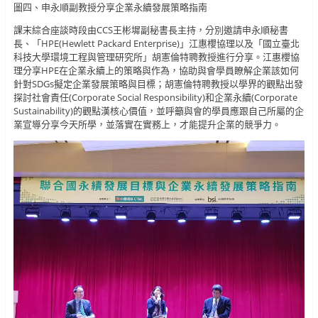
圖四、申永順副教授分享企業永續發展策略指南
課末綜合座談時段由CCS王彬墀副秘書長主持，分別邀請申永順秘書
長、「HPE(Hewlett Packard Enterprise)」江惠櫻協理以及「國立臺北
科技大學環境工程與管理研究所」胡憲倫特聘教授進行分享。江惠櫻協
理分享HPE在企業永續上的策略與作為，協助與會學員瞭解企業該如何
針對SDGs擬定企業發展策略與目標；胡憲倫特聘教授以學界的觀點出發
探討社會責任(Corporate Social Responsibility)和企業永續(Corporate
Sustainability)的觀點漢核心價值，並呼籲與會的學員應跟自己所屬的企
業宣導分享今天所學，並落實在實務上，才能提升企業的競爭力。