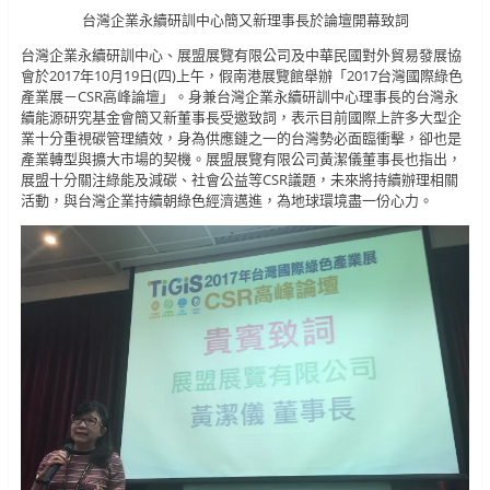
台灣企業永續研訓中心簡又新理事長於論壇開幕致詞
台灣企業永續研訓中心、展盟展覽有限公司及中華民國對外貿易發展協
會於2017年10月19日(四)上午，假南港展覽館舉辦「2017台灣國際綠色
產業展－CSR高峰論壇」。身兼台灣企業永續研訓中心理事長的台灣永
續能源研究基金會簡又新董事長受邀致詞，表示目前國際上許多大型企
業十分重視碳管理績效，身為供應鏈之一的台灣勢必面臨衝擊，卻也是
產業轉型與擴大市場的契機。展盟展覽有限公司黃潔儀董事長也指出，
展盟十分關注綠能及減碳、社會公益等CSR議題，未來將持續辦理相關
活動，與台灣企業持續朝綠色經濟邁進，為地球環境盡一份心力。