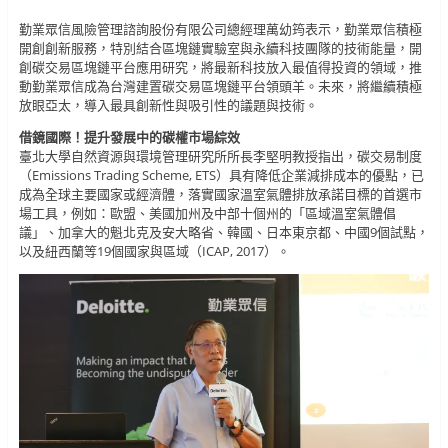
勤業眾信風險管理諮詢股份有限公司總經理萬幼筠表示，勤業眾信積極
開創創新服務，特別結合區塊鏈實驗室與永續科技團隊的技術能量，開
創碳交易區塊鏈平台應用研究，將最新科技放入最值得投資的領域，推
動勤業眾信成為台灣建置碳交易區塊鏈平台領頭羊。未來，將繼續積極
放眼亞太，導入最具創新性與吸引性的議題與技術。
借鏡國際！提升發展中的碳權市場綜效
臺北大學自然資源與環境管理研究所所長李堅明教授指出，碳交易制度
（Emissions Trading Scheme, ETS）具有降低企業減排成本的優點，已
成為全球主要國家或經濟體，落實國家溫室氣體排放承諾目標的首選市
場工具，例如：歐盟、美國加州及中部十個州的「區域溫室氣體倡
議」、加拿大的魁北克及安大略省、韓國、日本東京都、中國9個試點，
以及紐西蘭等19個國家與區域（ICAP, 2017）。