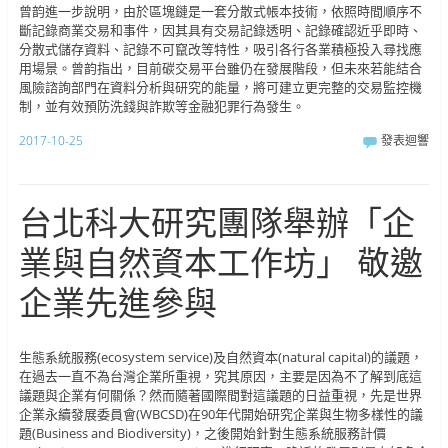
曾韵進一步說明，由於區塊鏈是一套分散式帳本技術，依照時間順序不
斷記錄商業交易和事件，因其具有交易記錄透明、記錄確認近乎即時、
分散式儲存資料、記錄不可竄改等特性，吸引各行各業積極投入尋找應
用場景。曾韵指出，目前碳交易平台雖仍在發展階段，但未來若能結合
風險諮詢部門在資料分析與研究的能量，將可建立更完整的交易監控機
制，並有效預防洗錢與詐欺等金融犯罪行為發生。
2017-10-25
發表迴響
台北科大研究團隊舉辦「企
業與自然資本工作坊」 敬邀
企業先進參與
生態系統服務(ecosystem service)及自然資本(natural capital)的議題，
在過去一直不為台灣企業所重視，究其原因，主要是因為不了解到底這
議題與企業有何關係？然而隨著國際間對這議題的日益重視，先是世界
企業永續發展委員會(WBCSD)在90年代開始研究企業與生物多樣性的議
題(Business and Biodiversity)，之後開始針對生態系統服務計價