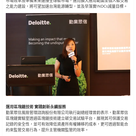
市場效率及準備未來連接全球碳市場，進而擴大應用範圍至個人碳交易
之能力建設，將可望加速台灣能源轉型，並及早落實INDCs減量目標。
運用區塊鏈技術 實踐創新永續服務
勤業眾信風險管理諮詢股份有限公司執行副總經理曾韵表示，勤業眾信
區塊鏈實驗室透過區塊鏈技術建立碳交易試驗平台，展現其可保護交易
記錄的安全性，並可有效降低資產所有權轉移的成本，更可透過智能合
約來監管交易行為，提升主管機關監管的效率。