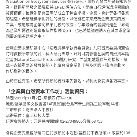
(Valuation on Ecosystem Services)進行研究，晚近的發展則是有知名企
業，透過新開發之環境損益(EP&L)評估方法，開始自行評估環境衝擊的
貨幣價值；最近則是有國際間成立了包含學術、企業、會計等各行各業
的組織，希望能標準化評估的機制，以便能在未來成為企業決策的另一
工具，或能成為企業間標竿比較的依據。今年最新的發展則是全世界最
為企業所嚮往的道瓊永續性指數(DJSI)，也已將這議題納入在其要求企業
回覆的問卷題項之中。
台灣企業永續研訓中心「法規與標準執行委員會」共同召集委員胡憲倫
特聘教授所帶領的台北科大研究團隊，針對目前影響甚廣的自然資本議
定書(Natural Capital Protocol)進行研究，希望能透過資訊的擴散，讓
此一永續重要的發展趨勢，能讓台灣企業能了解及因應。這也是此次工
作坊舉辦的目的。
由於座位有限，希望所有參加者能事先報名，以利大會安排各項事宜。
「企業與自然資本工作坊」活動資訊：
時間:2017年11月2日 (星期四)下午1:30
地點:福華國際文教會館14F貴賓廳(台北市新生南路三段30號14樓)
主辦單位：財團法人中技社
承辦單位：臺北科技大學
研習會聯絡人：江建將/劉致峻 02-27049805分機 68 /53
會員企業先進或所屬同仁如欲參加本活動(議程如下表所示)，敬請於106