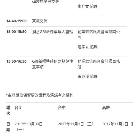
趨勢觀察與分享
李介文 協理
14:40-15:00
茶敘交流
15:00-15:50
洞悉GRI新標準導入重點
勤業眾信風險管理諮詢公
司
陸孝立 協理
15:50-16:30
GRI新標準確信要點與注
勤業眾信聯合會計師事務
意事項
所
黃亦淨 協理
*主辦單位保留更改議程及演講者之權利
場
台北
台中
高雄
次
日
2017年10月30日
2017年11月1日（三）
2017年11月2日
期
（一）