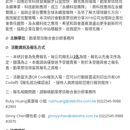
此外，因應近年科技發展腳步日益加快、擴充應用場域，勤業眾信結合
永續專業、科技創新應用，成立「永續科技團隊」，將科技應用在永續
實踐上，協助企業在響應全球永續發展時，及早了解大環境變化方向，
進而擬定完整策略。本次研討會勤業眾信將分享2018公司治理與企業社
會責任趨勢，及永續科技之應用，希望和與會嘉賓激盪出更多創新的可
能性，協助企業在變化中站穩腳步、自我提升、取得先機。
Ø
主辦單位：
勤業眾信聯合會計師事務所
Ø
活動資訊及報名方式
一、本研討會為免費報名，每公司報名以
2
名
為限，報名以先後次序為
定，額滿為止。本邀請函僅發送予受邀貴賓，對於未受邀與會之報名
者，勤業眾信保留其報名之資格。
二、活動當天憑QR Code報到入場，您可以行動裝置或列印出示有QR
Code的【報名成功確認函】，接待人員將協助您進行報到程序。
三、報名相關問題，請聯絡勤業眾信聯合會計師事務所
Ruby Huang黃瀞瑢 小姐
rubhuang@deloitte.com.tw
(02)2545-9988
#2993
Ginny Chen陳怡君 小姐
ginnyychen@deloitte.com.tw
(02)2545-9988
#3970