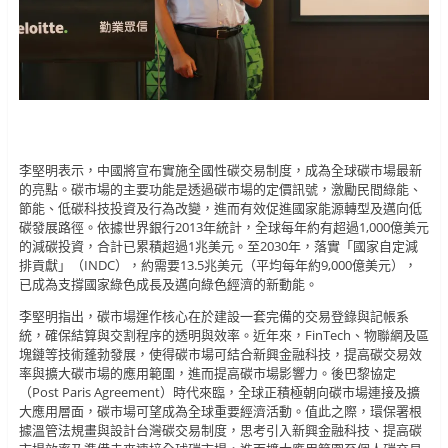
李堅明表示，中國將宣布實施全國性碳交易制度，成為全球碳市場最新
的亮點。碳市場的主要功能是透過碳市場的定價訊號，激勵民間綠能、
節能、低碳科技投資及行為改變，進而有效促進國家能源轉型及邁向低
碳發展路徑。依據世界銀行2013年統計，全球每年約有超過1,000億美元
的減碳投資，合計已累積超過1兆美元。至2030年，落實「國家自定減
排貢獻」（INDC），約需要13.5兆美元（平均每年約9,000億美元），
已成為支撐國家綠色成長及邁向綠色經濟的新動能。
李堅明指出，碳市場運作核心在於建設一套完備的交易登錄與記帳系
統，確保結算與交割程序的透明與效率。近年來，FinTech、物聯網及區
塊鏈等技術蓬勃發展，使得碳市場可結合新興金融科技，提高碳交易效
率與擴大碳市場的應用範圍，進而提高碳市場影響力。後巴黎協定
（Post Paris Agreement）時代來臨，全球正積極朝向碳市場連接及擴
大應用層面，碳市場可望成為全球重要經濟活動。值此之際，環保署根
據溫管法規畫與設計台灣碳交易制度，思考引入新興金融科技、提高碳