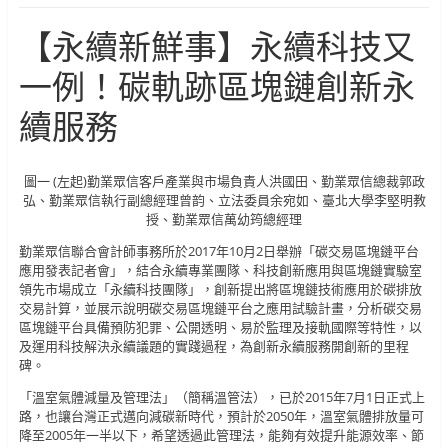
【永續新鮮事】永續科技又
一例！碳軌跡區塊鏈創新永
續服務
圖一 (左起)勤業眾信客戶產業與市場負責人洪國田、勤業眾信總裁郭政
弘、勤業眾信執行副總經理曾韵、立法委員余宛如、臺北大學李堅明教
授、勤業眾信萬幼筠總經理
勤業眾信聯合會計師事務所於2017年10月2日舉辦「碳交易區塊鏈平台
應用發表記者會」，結合永續專業團隊、科技創新應用與區塊鏈實驗室
領先市場成立「永續科技團隊」，創新提出將區塊鏈技術應用於碳排放
交易計算，並展示說明碳交易區塊鏈平台之應用試驗計畫，分析碳交易
區塊鏈平台具備預防犯罪、公開透明、易於監理及接軌國際等特性，以
及運用科技解決永續議題的實踐過程，為創新永續服務開創新的里程
碑。
「溫室氣體減量及管理法」（簡稱溫管法），已於2015年7月1日正式上
路，也讓台灣正式邁向減碳新時代，預計於2050年，溫室氣體排放量可
降至2005年一半以下，希望透過此管理法，能夠有效提升能源效率、節