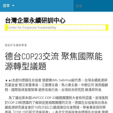
選單
台灣企業永續研訓中心
Center for Corporate Sustainability
張貼於
永續新鮮事
德台COP23交流 聚焦國際能
源轉型議題
▲▲(右起9)德國在台協會 施碧娜(Ms. Sabrina)副代表、台灣永續能源研
究基金會 簡又新董事長、江惠櫻主委、馬小康主委、中鋼公司 張西龍顧
問、國際氣候發展智庫 趙恭岳執行長、台灣綜合研究院 蘇漢邦所長
為了讓出席本屆UNFCCC COP 23機關團體對大會有所認識，並增進對
於COP 23和德國的了解與促進相關團體的交流，德國在台協會與台灣永
續能源研究基金會於10月25日(三)邀請諸位社會賢達、學者專家與同學
參與「COP 23行前交流座談會」。本次交流座談會由德國在台協會 施碧