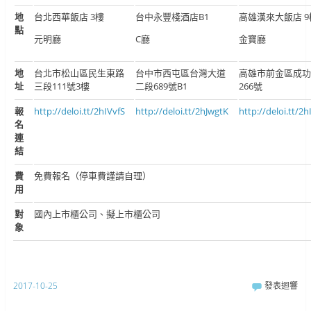
地
台北西華飯店 3樓
台中永豐棧酒店B1
高雄漢來大飯店 9
點
元明廳
C廳
金寶廳
地
台北市松山區民生東路
台中市西屯區台灣大道
高雄市前金區成功
址
三段111號3樓
二段689號B1
266號
報
http://deloi.tt/2hIVvfS
http://deloi.tt/2hJwgtK
http://deloi.tt/2h
名
連
結
費
免費報名（停車費謹請自理）
用
對
國內上市櫃公司、擬上市櫃公司
象
2017-10-25
發表迴響