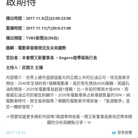
啟期待
播出時間：2017.11.5(日)22:00-23:00
重播時間：2017.11.11(六)20:0-21:00
播出頻道：TVBS新聞台(56台)
題綱：電動車發展現況及未來趨勢
受訪者：本會簡又新董事長 、Gogoro陸學森執行長
主持人：莊開文 主播
內容簡介：世界上總市值總值最大的公開上市的石油公司，埃克森美孚
預估，2040年全球約有1億輛電動車，高於原先預估6500萬輛，英國石
油則預測，2035年電動車就超過1億輛，比一年前的預測大增40%，而
挪威石油公司的報告則顯示，2030年電動車將占新車銷售量的30%。純
電動車時代，將全面來臨嗎？樂觀的電動車市場背後，「能源戰爭」是
否一觸即發呢？
☞想要知道更多精彩內容嗎?敬請準時收看，簡又新董事長將為您帶來精
闢的分析與觀點分享。☜
2017-10-25
發表迴響