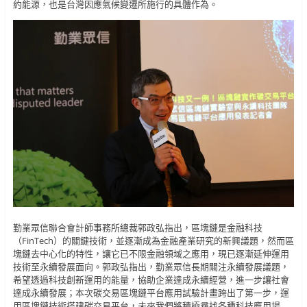
約能源，也是台灣因應氣候變遷所施行的具體作為。
勤業眾信聯合會計師事務所總裁郭政弘指出，區塊鏈是金融科技
（FinTech）的關鍵技術，並逐漸成為金融產業研究的新興議題，然而區
塊鏈去中心化的特性，讓它已不限金融領域之應用，現已逐漸延伸運用
技術至永續發展面向。郭政弘指出，勤業眾信長期關注永續發展議題，
希望透過科技創新運用的能量，協助企業達成永續經營，進一步讓社會
達成永續發展；本次碳交易區塊鏈平台應用試驗計畫跨出了第一步，運
用區塊鏈技術搭建碳交易平台，未來我們將積極尋找各種科技應用場