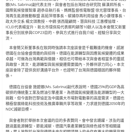
娜(Ms. Sabrina)副代表主持，與會者包括台灣綜合研究院 蘇漢邦所長、
國際氣候發展智庫 趙恭岳執行長、媽媽監督核電聯盟 徐光蓉理事長、台
灣再生能源推動聯盟 高茹萍理事長、碳捕存再利用協會 馬小康理事長、
政大外交系 楊文琪教授、中鋼 張西龍顧問、慧與科技 江惠櫻協理、
ICLEI代表楊宜升、新北市環保局代表蔡昀穎等10餘人以及本會簡又新董
事長分別就參與COP23目的、參與方式進行自我介紹、經驗分享與交
流。
本會簡又新董事長在致詞時強調本次座談會是千載難逢的機會，感謝
德國在台協會盛情邀約與招待。德國在能源轉型與因應氣候變遷的成果
卓越，可做為台灣典範與借鏡，相信也可帶給本次與會者相當多的靈感
與啟發。其次，能源轉型與氣候變遷需要國內、外夥伴謬力同心。本次
座談會除了提供良好溝通平台外，也證明了台灣與德國穩固的夥伴關
係。
德國在台協會 施碧娜(Ms. Sabrina)副代表說明，德國25%的GDP為高
碳排的傳統重工業及燃油引擎產業，為德國氣候變遷及能源轉型的一大
挑戰，但今面對巴黎協定及中國廣大市場對電動車的高度需求，德國也
積極發展綠能科技技術及推廣車輛共享等政策，力求達到德國2050年的
NDC減碳目標。
與會者對於舉辦本次會議的目的多表贊同。會中發言踴躍，涉及的議
題涵蓋能源轉型、節能減碳、德國汽車產業轉型與綠色城市等相關議
題，眾人皆對於台灣與德國未來在相關議題上的合作有更大的願景與期